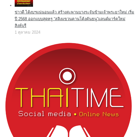
ข่าวดี ได้งบฯแน่นอนแล้ว สร้างสะพานบางระจันข้ามเจ้าพระยาใหม่ เริ่ม
ปี 2568 ออกแบบสุดหรู “สลิงแขวนคานโค้งคันธนู”แลนด์มาร์คใหม่
สิงห์บุรี
1 ตุลาคม 2024