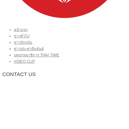
หน้าแรก
ข่าวทั่วไป
ข่าวปัจจุบัน
ข่าวประชาสัมพันธ์
บทบรรณาธิการ THAI TIME
VIDEO CLIP
CONTACT US
กองบรรณาธิการ โทร.062-383-8981
(thaitime3211@hotmail.com)
ติดต่อลงโฆษณาเว็บไซต์ โทร.062-383-8981
(thaitime3211@hotmail.com)
ติดต่อร้องเรียน thaitime3211@hotmail.com
© 2018 thaitimeonline. All Rights Reserved.
พระนครซอฟต์
ขั้นไปด้านบน