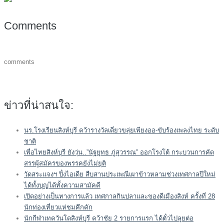
Comments
comments
ข่าวที่น่าสนใจ:
นร.โรงเรียนสิงห์บุรี คว้ารางวัลเดี่ยวขลุ่ยเพียงออ-ขับร้องเพลงไทย ระดับ
ชาติ
เพื่อไทยสิงห์บุรี ยังวุ่น..”นัฐยุทธ ภู่สุวรรณ” ออกโรงโต้ กระบวนการคัด
สรรผู้สมัครของพรรคยังไม่ยุติ
วัดสระแจงฯ ปิ๋งไอเดีย สืบสานประเพณีเผาข้าวหลามช่วงเทศกาลปีใหม่
ได้ทั้งบุญได้ทั้งความสามัคคี
เปิดอย่างเป็นทางการแล้ว เทศกาลกินปลาและของดีเมืองสิงห์ ครั้งที่ 28
นักท่องเที่ยวแห่ชมคึกคัก
นักกีฬาเทควันโดสิงห์บุรี คว้าชัย 2 รายการแรก ได้ตั๋วไปลุยต่อ