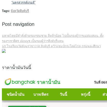
“นครสวรรค์เกมส์”
Tags:
จังหวัดสิงห์บุรี
Post navigation
มหาดไทยมีคำสั่งย้ายรองฯสมชาย ลีหล้าน้อย ไปเป็นรองผู้ว่าฯแม่ฮ่องสอน..ตั้ง
รองฯวราดิศร อ่อนนุช เป็นรองผู้ว่าฯสิงห์บุรีแทน
นร.โรงเรียนวัดสังฆราชาวาส สิงห์บุรี คว้าแชมป์กระโดดไกล กรมพละศึกษา
ราคาน้ำมันวันนี้