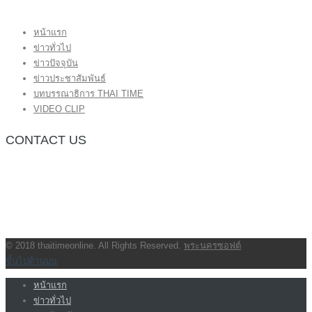
หน้าแรก
ข่าวทั่วไป
ข่าวปัจจุบัน
ข่าวประชาสัมพันธ์
บทบรรณาธิการ THAI TIME
VIDEO CLIP
CONTACT US
กองบรรณาธิการ โทร.062-383-8981
(thaitime3211@hotmail.com)
ติดต่อลงโฆษณาเว็บไซต์ โทร.062-383-8981
(thaitime3211@hotmail.com)
ติดต่อร้องเรียน thaitime3211@hotmail.com
© 2018 thaitimeonline. All Rights Reserved.
พระนครซอฟต์
ขั้นไปด้านบน
หน้าแรก
ข่าวทั่วไป