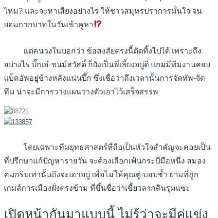
ไหม? และจะหาเสียงอย่างไร ให้ชาวสมุทรปราการมั่นใจ จน
ยอมกากบาทในวันเข้าคูหา
แต่คนวงในบอกว่า ข้อสงสัยตรงนี้ตัดทิ้งไปได้ เพราะถึง
อย่างไร บิ๊กเอ๋-ชนม์สวัสดิ์ ก็ยังเป็นพี่เลี้ยงอยู่ดี แถมมีทีมงานคอย
แบ็คอัพอยู่ข้างหลังแน่นปึ๊ก ซึ่งเชื่อว่าถึงเวลานั้นการจัดทัพ-จัด
ทีม น่าจะมีการวางแผนวางตัวเอาไว้เสร็จสรรพ
โดยเฉพาะทีมยุทธศาสตร์ที่ถือเป็นหัวใจสำคัญจะคอยเป็น
ที่ปรึกษาแก้ปัญหารายวัน จะต้องเลือกเฟ้นกระบี่มือหนึ่ง สมอง
คมกริบเท่านั้นถึงจะเอาอยู่ เพื่อไม่ให้คุณตู่-บอบช้ำ ยามที่ถูก
เกมส์การเมืองฝั่งตรงข้าม ที่ขึ้นชื่อว่าเขี้ยวลากดินรุมแซะ
เปิดหน้ากันมาแบบนี้ ไม่รู้ว่าจะมีคู่แข่ง