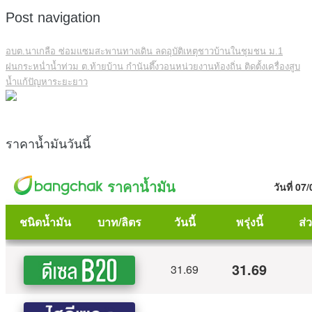
Post navigation
อบต.นาเกลือ ซ่อมแซมสะพานทางเดิน ลดอุบัติเหตุชาวบ้านในชุมชน ม.1
ฝนกระหน่ำน้ำท่วม ต.ท้ายบ้าน กำนันตึ๊งวอนหน่วยงานท้องถิ่น ติดตั้งเครื่องสูบ
น้ำแก้ปัญหาระยะยาว
ราคาน้ำมันวันนี้