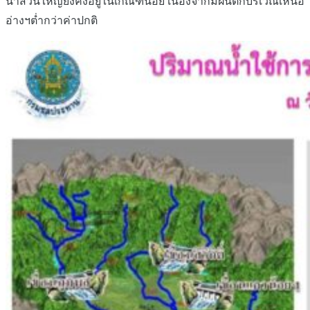
น้ำส่วนใหญ่ยังคงอยู่ในเกณฑ์น้อย เนื่องจากมีฝนตกบริเวณเหนือ
อ่างฯต่ำกว่าค่าปกติ