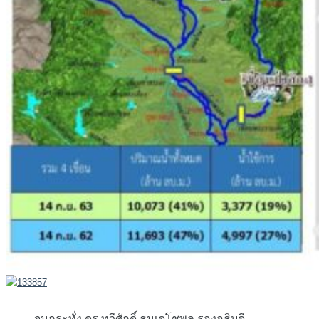
จนกระทั่ง ดร.ทวีศักดิ์ ธนเดโชพล รองอธิบดี