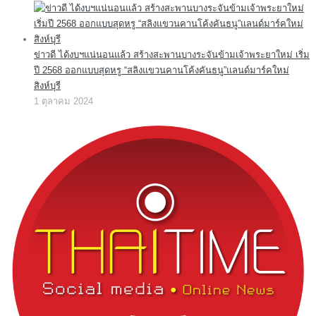
ข่าวดี ได้งบฯแน่นอนแล้ว สร้างสะพานบางระจันข้ามเจ้าพระยาใหม่ เริ่ม
ปี 2568 ออกแบบสุดหรู “สลิงแขวนคานโค้งคันธนู”แลนด์มาร์คใหม่
สิงห์บุรี
1 ตุลาคม 2024