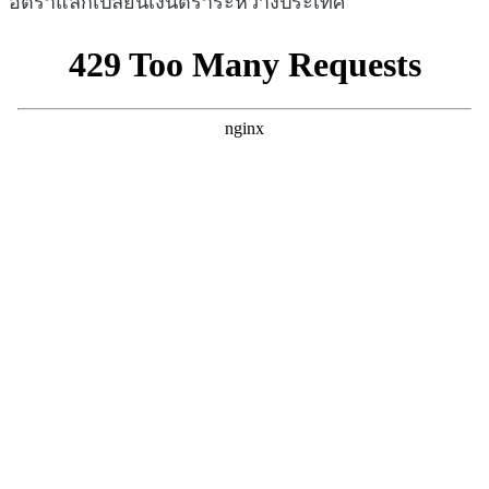
อัตราแลกเปลี่ยนเงินตราระหว่างประเทศ