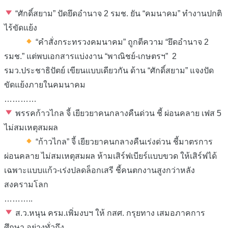
“ศักดิ์สยาม” ปัดยึดอำนาจ 2 รมช. ยัน “คมนาคม” ทำงานปกติ
ไร้ขัดแย้ง
“คำสั่งกระทรวงคมนาคม” ถูกตีความ “ยึดอำนาจ 2
รมช.” แต่พบเอกสารแบ่งงาน “พาณิชย์-เกษตรฯ” 2
รมว.ประชาธิปัตย์ เขียนแบบเดียวกัน ด้าน “ศักดิ์สยาม” แจงปัด
ขัดแย้งภายในคมนาคม
…………
พรรคก้าวไกล จี้ เยียวยาคนกลางคืนด่วน ชี้ ผ่อนคลาย เฟส 5
ไม่สมเหตุสมผล
“ก้าวไกล” จี้ เยียวยาคนกลางคืนเร่งด่วน ชี้มาตรการ
ผ่อนคลาย ไม่สมเหตุสมผล ห้ามเสิร์ฟเบียร์แบบขวด ให้เสิร์ฟได้
เฉพาะแบบแก้ว-เร่งปลดล็อกเสรี ชี้คนตกงานสูงกว่าหลัง
สงครามโลก
………..
ส.ว.หนุน ครม.เพิ่มงบฯ ให้ กสศ. กรุยทาง เสมอภาคการ
ศึกษา อย่างทั่วถึง