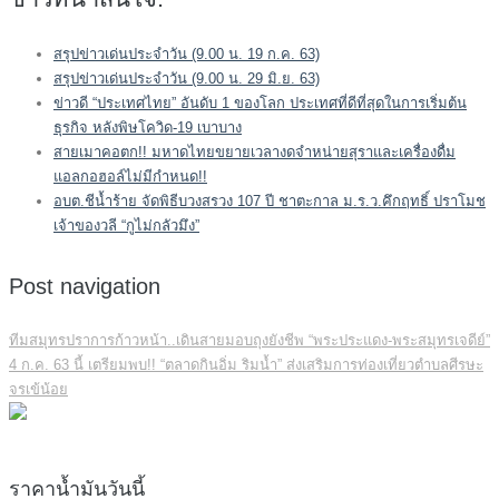
สรุปข่าวเด่นประจำวัน (9.00 น. 19 ก.ค. 63)
สรุปข่าวเด่นประจำวัน (9.00 น. 29 มิ.ย. 63)
ข่าวดี “ประเทศไทย” อันดับ 1 ของโลก ประเทศที่ดีที่สุดในการเริ่มต้น
ธุรกิจ หลังพิษโควิด-19 เบาบาง
สายเมาคอตก!! มหาดไทยขยายเวลางดจำหน่ายสุราและเครื่องดื่ม
แอลกอฮอล์ไม่มีกำหนด!!
อบต.ชีน้ำร้าย จัดพิธีบวงสรวง 107 ปี ชาตะกาล ม.ร.ว.คึกฤทธิ์ ปราโมช
เจ้าของวลี “กูไม่กลัวมึง”
Post navigation
ทีมสมุทรปราการก้าวหน้า..เดินสายมอบถุงยังชีพ “พระประแดง-พระสมุทรเจดีย์”
4 ก.ค. 63 นี้ เตรียมพบ!! “ตลาดกินอิ่ม ริมน้ำ” ส่งเสริมการท่องเที่ยวตำบลศีรษะ
จรเข้น้อย
ราคาน้ำมันวันนี้