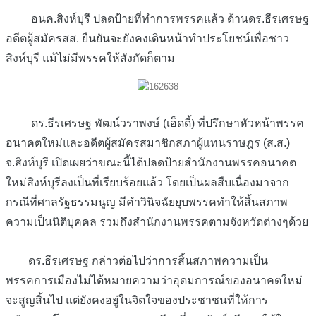
อนค.สิงห์บุรี ปลดป้ายที่ทำการพรรคแล้ว ด้านดร.ธีรเศรษฐ
อดีตผู้สมัครสส. ยืนยันจะยังคงเดินหน้าทำประโยชน์เพื่อชาว
สิงห์บุรี แม้ไม่มีพรรคให้สังกัดก็ตาม
ดร.ธีรเศรษฐ พัฒน์วราพงษ์ (เอ็ดดี้) ที่ปรึกษาหัวหน้าพรรค
อนาคตใหม่และอดีตผู้สมัครสมาชิกสภาผู้แทนราษฎร (ส.ส.)
จ.สิงห์บุรี เปิดเผยว่าขณะนี้ได้ปลดป้ายสำนักงานพรรคอนาคต
ใหม่สิงห์บุรีลงเป็นที่เรียบร้อยแล้ว โดยเป็นผลสืบเนื่องมาจาก
กรณีที่ศาลรัฐธรรมนูญ มีคำวินิจฉัยยุบพรรคทำให้สิ้นสภาพ
ความเป็นนิติบุคคล รวมถึงสำนักงานพรรคตามจังหวัดต่างๆด้วย
ดร.ธีรเศรษฐ กล่าวต่อไปว่าการสิ้นสภาพความเป็น
พรรคการเมืองไม่ได้หมายความว่าอุดมการณ์ของอนาคตใหม่
จะสูญสิ้นไป แต่ยังคงอยู่ในจิตใจของประชาชนที่ให้การ