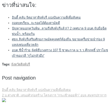
ข่าวที่น่าสนใจ:
อินดี้ คลับ จิตอาสาสิงห์บุรี แบ่งปันความดีเพื่อสังคม
ถอดบทเรียน..จะรอดได้ต้องสามัคคี
ปัญหาหมอกควันพิษ..ลามถึงสิงห์บุรีแล้ว!? 2 เทศบาล 9 อบต.จับมือฉีด
พ่นน้ำ..พร้อมกัน
ศธจ.สิงห์บุรีเสริมศักยภาพมัคคุเทศก์ท้องถิ่น ขยายเครือข่ายนำร่อง 9
แหล่งท่องเที่ยวหลัก
อบต.ชีน้ำร้าย จัดพิธีบวงสรวง 107 ปี ชาตะกาล ม.ร.ว.คึกฤทธิ์ ปราโมช
เจ้าของวลี “กูไม่กลัวมึง”
Tags:
จังหวัดสิงห์บุรี
Post navigation
อินดี้ คลับ จิตอาสาสิงห์บุรี แบ่งปันความดีเพื่อสังคม
2 บ.ต่างชาติ..เสนอตัวก่อสร้าง โครงการ “กระเช้าลอยฟ้า” อบจ.สมุทรปราการ