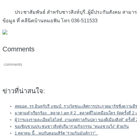
ประชาสัมพันธ์ สำหรับชาวสิงห์บุรี..ผู้มีประกันสังคม สามารถ
ข้อมูล ที่ คลีนิคบ้านหมอฟัน โทร 036-511533
Comments
comments
ข่าวที่น่าสนใจ:
สุดยอด..รร.อินทร์บุรี แชมป์..รางวัลชนะเลิศการประกวดมาร์ชชิ่งความดี
มาตามคำเรียกร้อง…ตลาด I am # 2 ..ตลาดที่ไม่เหมือนใคร จัดครั้งที่ 2 แ
ผู้ว่าฯแจงรายละเอียดไฮไลท์..งานเทศกาลกินปลา ของดีเมืองสิงห์” ครั้งท
ขอเชิญชวนประชนชาวสิงห์บุรีมาร่วมกิจกรรม “หมอชวนวิ่ง” ด้วยกัน
1 ตุลาคม นี้…พบกับคอนเสิร์ต “รวมกันมันส์กว่า”..