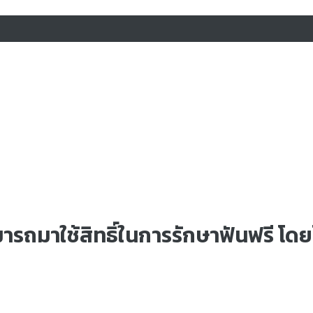
มารถมาใช้สิทธิ์ในการรักษาฟันฟรี โด