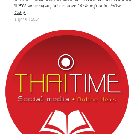
ปี 2568 ออกแบบสุดหรู “สลิงแขวนคานโค้งคันธนู”แลนด์มาร์คใหม่
สิงห์บุรี
1 ตุลาคม 2024