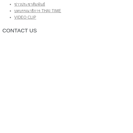
ข่าวประชาสัมพันธ์
บทบรรณาธิการ THAI TIME
VIDEO CLIP
CONTACT US
กองบรรณาธิการ โทร.062-383-8981
(thaitime3211@hotmail.com)
ติดต่อลงโฆษณาเว็บไซต์ โทร.062-383-8981
(thaitime3211@hotmail.com)
ติดต่อร้องเรียน thaitime3211@hotmail.com
© 2018 thaitimeonline. All Rights Reserved.
พระนครซอฟต์
ขั้นไปด้านบน
หน้าแรก
ข่าวทั่วไป
ข่าวปัจจุบัน
ข่าวประชาสัมพันธ์
บทบรรณาธิการ THAI TIME
VIDEO CLIP