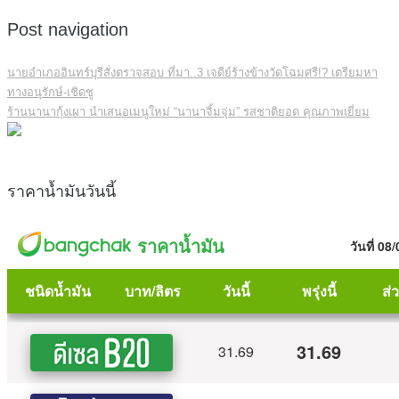
Post navigation
นายอำเภออินทร์บุรีสั่งตรวจสอบ ที่มา..3 เจดีย์ร้างข้างวัดโฉมศรี!? เตรียมหา
ทางอนุรักษ์-เชิดชู
ร้านนานากุ้งเผา นำเสนอเมนูใหม่ “นานาจิ้มจุ่ม” รสชาติยอด คุณภาพเยี่ยม
ราคาน้ำมันวันนี้