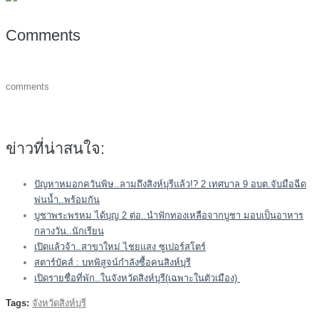
Comments
comments
ข่าวที่น่าสนใจ:
ปัญหาหมอกควันพิษ..ลามถึงสิงห์บุรีแล้ว!? 2 เทศบาล 9 อบต.จับมือฉีด
พ่นน้ำ..พร้อมกัน
บูชาพระพรหม ได้บุญ 2 ต่อ..นำฟักทองเหลือจากบูชา มอบเป็นอาหาร
กลางวัน..นักเรียน
เปิดแล้วจ้า..สาขาใหม่ ไชยแสง ซูเปอร์สโตร์
สตาร์บัคส์ : บทพิสูจน์กำลังซื้อคนสิงห์บุรี
เปิดรายชื่อที่พัก..ในจังหวัดสิงห์บุรี(เฉพาะในตัวเมือง)
Tags:
จังหวัดสิงห์บุรี