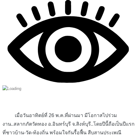
เมื่อวันอาทิตย์ที่ 26 พ.ค.ที่ผ่านมา มีโอกาสไปร่วม
งาน..สลากภัตวัดทอง อ.อินทร์บุรี จ.สิงห์บุรี..โดยปีนี้ถือเป็นปีแรก
ที่ชาวบ้าน-วัด-ท้องถิ่น พร้อมใจกันรื้อฟื้น สืบสานประเพณี