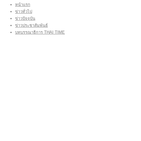
หน้าแรก
ข่าวทั่วไป
ข่าวปัจจุบัน
ข่าวประชาสัมพันธ์
บทบรรณาธิการ THAI TIME
VIDEO CLIP
CONTACT US
กองบรรณาธิการ โทร.062-383-8981
(thaitime3211@hotmail.com)
ติดต่อลงโฆษณาเว็บไซต์ โทร.062-383-8981
(thaitime3211@hotmail.com)
ติดต่อร้องเรียน thaitime3211@hotmail.com
© 2018 thaitimeonline. All Rights Reserved.
พระนครซอฟต์
ขั้นไปด้านบน
หน้าแรก
ข่าวทั่วไป
ข่าวปัจจุบัน
ข่าวประชาสัมพันธ์