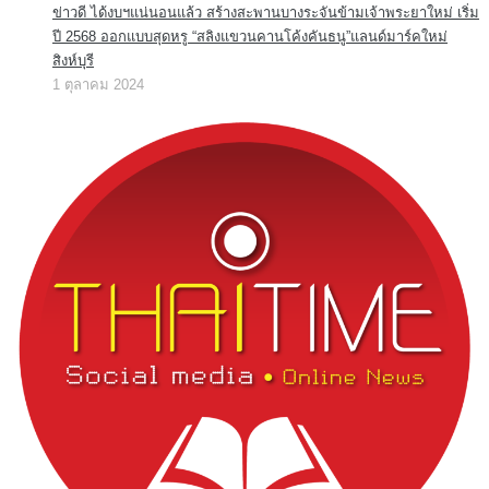
ข่าวดี ได้งบฯแน่นอนแล้ว สร้างสะพานบางระจันข้ามเจ้าพระยาใหม่ เริ่ม
ปี 2568 ออกแบบสุดหรู “สลิงแขวนคานโค้งคันธนู”แลนด์มาร์คใหม่
สิงห์บุรี
1 ตุลาคม 2024