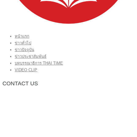
หน้าแรก
ข่าวทั่วไป
ข่าวปัจจุบัน
ข่าวประชาสัมพันธ์
บทบรรณาธิการ THAI TIME
VIDEO CLIP
CONTACT US
กองบรรณาธิการ โทร.062-383-8981
(thaitime3211@hotmail.com)
ติดต่อลงโฆษณาเว็บไซต์ โทร.062-383-8981
(thaitime3211@hotmail.com)
ติดต่อร้องเรียน thaitime3211@hotmail.com
© 2018 thaitimeonline. All Rights Reserved.
พระนครซอฟต์
ขั้นไปด้านบน