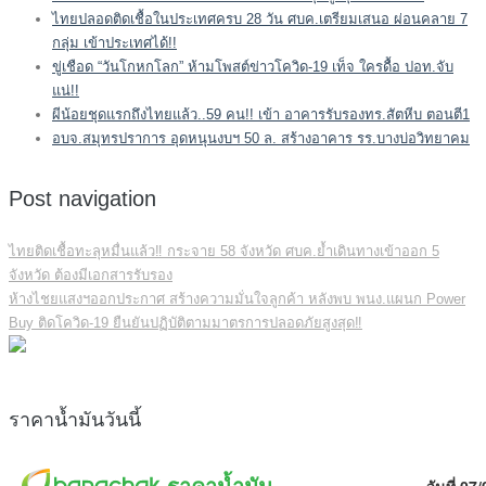
ไทยปลอดติดเชื้อในประเทศครบ 28 วัน ศบค.เตรียมเสนอ ผ่อนคลาย 7
กลุ่ม เข้าประเทศได้!!
ขู่เชือด “วันโกหกโลก” ห้ามโพสต์ข่าวโควิด-19 เท็จ ใครดื้อ ปอท.จับ
แน่!!
ผีน้อยชุดแรกถึงไทยแล้ว..59 คน!! เข้า อาคารรับรองทร.สัตหีบ ตอนตี1
อบจ.สมุทรปราการ อุดหนุนงบฯ 50 ล. สร้างอาคาร รร.บางบ่อวิทยาคม
Post navigation
ไทยติดเชื้อทะลุหมื่นแล้ว‼️ กระจาย 58 จังหวัด ศบค.ย้ำเดินทางเข้าออก 5
จังหวัด ต้องมีเอกสารรับรอง
ห้างไชยแสงฯออกประกาศ สร้างความมั่นใจลูกค้า หลังพบ พนง.แผนก Power
Buy ติดโควิด-19 ยืนยันปฏิบัติตามมาตรการปลอดภัยสูงสุด‼️
ราคาน้ำมันวันนี้