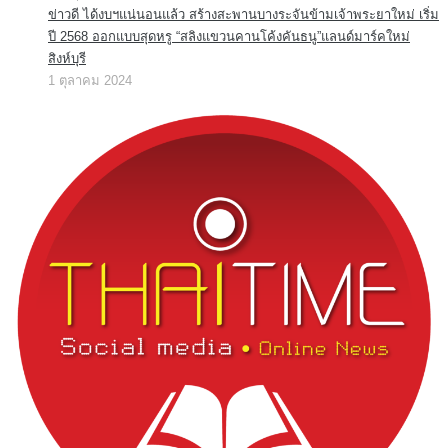
ข่าวดี ได้งบฯแน่นอนแล้ว สร้างสะพานบางระจันข้ามเจ้าพระยาใหม่ เริ่ม
ปี 2568 ออกแบบสุดหรู “สลิงแขวนคานโค้งคันธนู”แลนด์มาร์คใหม่
สิงห์บุรี
1 ตุลาคม 2024