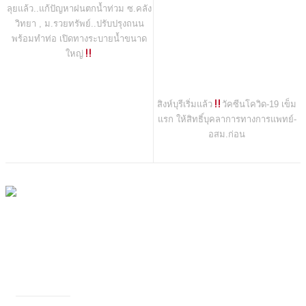
ลุยแล้ว..แก้ปัญหาฝนตกน้ำท่วม ซ.คลัง
วิทยา , ม.รวยทรัพย์..ปรับปรุงถนน
พร้อมทำท่อ เปิดทางระบายน้ำขนาด
ใหญ่
สิงห์บุรีเริ่มแล้ว
วัคซีนโควิด-19 เข็ม
แรก ให้สิทธิ์บุคลาการทางการแพทย์-
อสม.ก่อน