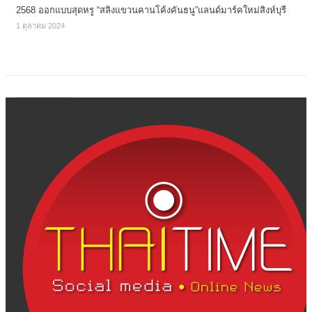
2568 ออกแบบสุดหรู “สลิงแขวนคานโค้งคันธนู”แลนด์มาร์คใหม่สิงห์บุรี
1 ตุลาคม 2024