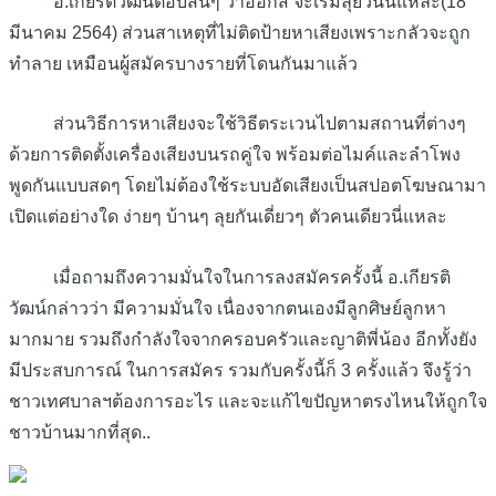
อ.เกียรติวัฒน์ตอบสั้นๆ ว่าออกสิ จะเริ่มลุยวันนี้แหละ(18
มีนาคม 2564) ส่วนสาเหตุที่ไม่ติดป้ายหาเสียงเพราะกลัวจะถูก
ทำลาย เหมือนผู้สมัครบางรายที่โดนกันมาแล้ว
ส่วนวิธีการหาเสียงจะใช้วิธีตระเวนไปตามสถานที่ต่างๆ
ด้วยการติดตั้งเครื่องเสียงบนรถคู่ใจ พร้อมต่อไมค์และลำโพง
พูดกันแบบสดๆ โดยไม่ต้องใช้ระบบอัดเสียงเป็นสปอตโฆษณามา
เปิดแต่อย่างใด ง่ายๆ บ้านๆ ลุยกันเดี่ยวๆ ตัวคนเดียวนี่แหละ
เมื่อถามถึงความมั่นใจในการลงสมัครครั้งนี้ อ.เกียรติ
วัฒน์กล่าวว่า มีความมั่นใจ เนื่องจากตนเองมีลูกศิษย์ลูกหา
มากมาย รวมถึงกำลังใจจากครอบครัวและญาติพี่น้อง อีกทั้งยัง
มีประสบการณ์ ในการสมัคร รวมกับครั้งนี้ก็ 3 ครั้งแล้ว จึงรู้ว่า
ชาวเทศบาลฯต้องการอะไร และจะแก้ไขปัญหาตรงไหนให้ถูกใจ
ชาวบ้านมากที่สุด..