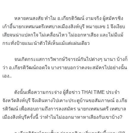
หลายคนสงสัย ทำไม อ.เกียรติวัฒน์ งามจริง ผู้สมัครชิง
เก้าอี้นายกเทศมนตรีเทศบาลเมืองสิงห์บุรี หมายเลข 1 จึงเงียบ
เสียจนน่าแปลกใจ ไม่เคลื่อนไหว ไม่ออกหาเสียง และไม่มีแม้
กระทั่งป้ายแนะนำตัวให้เห็นแม้แต่แผ่นเดียว
จนเกิดกระแสการวิพากษ์วิจารณ์กันไปต่างๆ นานา บ้างก็
ว่า อ.เกียรติวัฒน์ถอดใจ บางรายบอกว่าคงจะสมัครไปอย่างนั้น
เอง..
ดังนั้นเพื่อความกระจ่าง ผู้สื่อข่าว THAI TIME ประจำ
จังหวัดสิงห์บุรี จึงเดินทางไปเคาะประตูบ้านขอสัมภาษณ์ อ.เกีย
รติวัฒน์ เพื่อสอบถามถึงการลงสมัคร นายกเทศมนตรี เทศบาล
เมืองสิงห์บุรีครั้งนี้ ว่าทำไมไม่ออกมาหาหาเสียงกับเขาบ้าง?