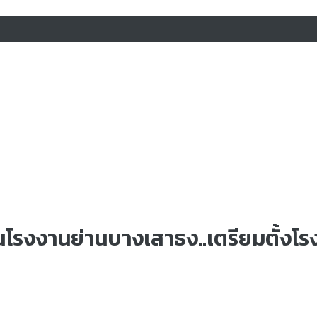
นโรงงานย่านบางเสาธง..เตรียมตั้ง