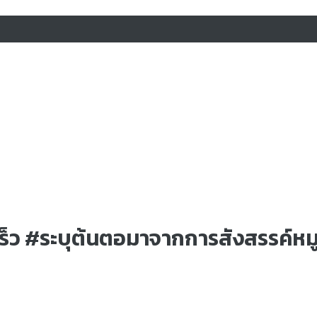
เร็ว #ระบุต้นตอมาจากการสังสรรค์หมู