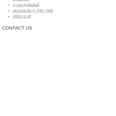
ข่าวประชาสัมพันธ์
บทบรรณาธิการ THAI TIME
VIDEO CLIP
CONTACT US
กองบรรณาธิการ โทร.062-383-8981
(thaitime3211@hotmail.com)
ติดต่อลงโฆษณาเว็บไซต์ โทร.062-383-8981
(thaitime3211@hotmail.com)
ติดต่อร้องเรียน thaitime3211@hotmail.com
© 2018 thaitimeonline. All Rights Reserved.
พระนครซอฟต์
ขั้นไปด้านบน
หน้าแรก
ข่าวทั่วไป
ข่าวปัจจุบัน
ข่าวประชาสัมพันธ์
บทบรรณาธิการ THAI TIME
VIDEO CLIP