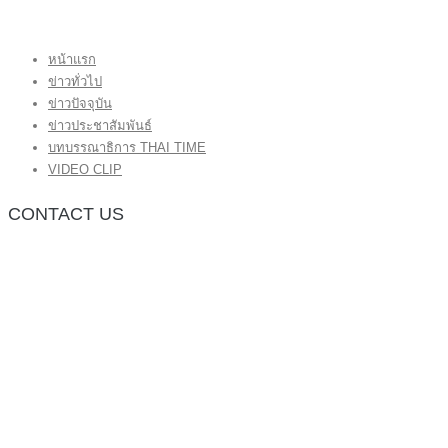
หน้าแรก
ข่าวทั่วไป
ข่าวปัจจุบัน
ข่าวประชาสัมพันธ์
บทบรรณาธิการ THAI TIME
VIDEO CLIP
CONTACT US
กองบรรณาธิการ โทร.062-383-8981
(thaitime3211@hotmail.com)
ติดต่อลงโฆษณาเว็บไซต์ โทร.062-383-8981
(thaitime3211@hotmail.com)
ติดต่อร้องเรียน thaitime3211@hotmail.com
© 2018 thaitimeonline. All Rights Reserved.
พระนครซอฟต์
ขั้นไปด้านบน
หน้าแรก
ข่าวทั่วไป