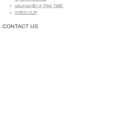
บทบรรณาธิการ THAI TIME
VIDEO CLIP
CONTACT US
กองบรรณาธิการ โทร.062-383-8981
(thaitime3211@hotmail.com)
ติดต่อลงโฆษณาเว็บไซต์ โทร.062-383-8981
(thaitime3211@hotmail.com)
ติดต่อร้องเรียน thaitime3211@hotmail.com
© 2018 thaitimeonline. All Rights Reserved.
พระนครซอฟต์
ขั้นไปด้านบน
หน้าแรก
ข่าวทั่วไป
ข่าวปัจจุบัน
ข่าวประชาสัมพันธ์
บทบรรณาธิการ THAI TIME
VIDEO CLIP
<img class=”aligncenter wp-image-1155 size-full”