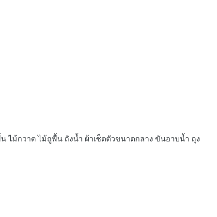
ม้กวาด ไม้ถูพื้น ถังน้ำ ผ้าเช็ดตัวขนาดกลาง ขันอาบน้ำ ถุง