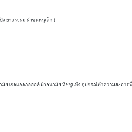
 แป้ง ยาสระผม ผ้าขนหนูเล็ก )
มัย เจลแอลกอฮอล์ ผ้าอนามัย ทิชชูแห้ง อุปกรณ์ทำความสะอาดพื้น ไ