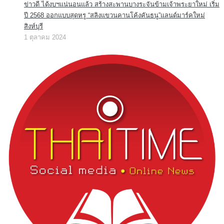
ข่าวดี ได้งบฯแน่นอนแล้ว สร้างสะพานบางระจันข้ามเจ้าพระยาใหม่ เริ่ม
ปี 2568 ออกแบบสุดหรู “สลิงแขวนคานโค้งคันธนู”แลนด์มาร์คใหม่
สิงห์บุรี
1 ตุลาคม 2024