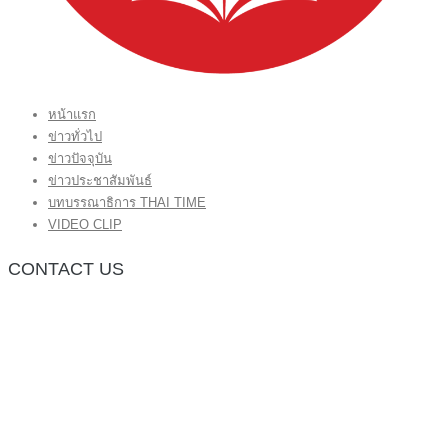
หน้าแรก
ข่าวทั่วไป
ข่าวปัจจุบัน
ข่าวประชาสัมพันธ์
บทบรรณาธิการ THAI TIME
VIDEO CLIP
CONTACT US
กองบรรณาธิการ โทร.062-383-8981
(thaitime3211@hotmail.com)
ติดต่อลงโฆษณาเว็บไซต์ โทร.062-383-8981
(thaitime3211@hotmail.com)
ติดต่อร้องเรียน thaitime3211@hotmail.com
© 2018 thaitimeonline. All Rights Reserved.
พระนครซอฟต์
ขั้นไปด้านบน