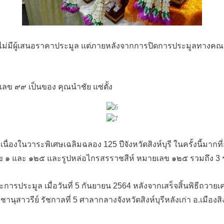
มีผู้เสนอราคาประมูล แต่ภายหลังจากการปิดการประมูลทางคณะกรร
 ๙๙ เป็นของ คุณนำชัย แซ่ตั้ง
นวาระพิเศษเฉลิมฉลอง 125 ปีจังหวัดสิงห์บุรี ในครั้งนี้มากที่สุ
เลข ๑ และ ๑๒๕ และรูปหล่อไกรสรราชสีห์ หมายเลข ๑๒๕ รวมถึง 3
การประมูล เมื่อวันที่ 5 กันยายน 2564 หลังจากเสร็จสิ้นพิธีถวาย
นุสาวรีย์ รัชกาลที่ 5 ศาลากลางจังหวัดสิงห์บุรีหลังเก่า อ.เมืองสิง