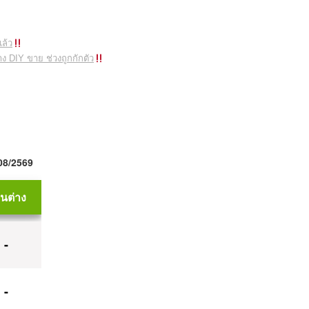
แล้ว
ง DIY ขาย ช่วงถูกกักตัว