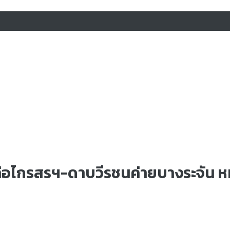
หล่อไกรสรฯ-ดาบวีรชนค่ายบางระจัน