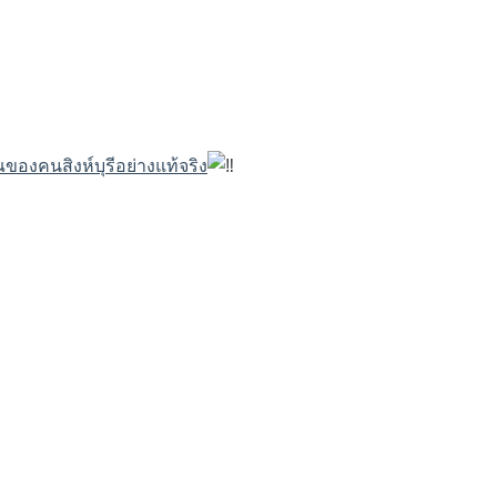
องคนสิงห์บุรีอย่างแท้จริง