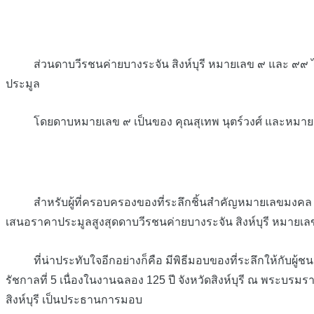
ส่วนดาบวีรชนค่ายบางระจัน สิงห์บุรี หมายเลข ๙ และ ๙๙ ไม่
ประมูล
โดยดาบหมายเลข ๙ เป็นของ คุณสุเทพ นุตร์วงศ์ และหมายเลข
สำหรับผู้ที่ครอบครองของที่ระลึกชิ้นสำคัญหมายเลขมงคล เนื่องใ
เสนอราคาประมูลสูงสุดดาบวีรชนค่ายบางระจัน สิงห์บุรี หมาย
ที่น่าประทับใจอีกอย่างก็คือ มีพิธีมอบของที่ระลึกให้กับผู้ชนะ
รัชกาลที่ 5 เนื่องในงานฉลอง 125 ปี จังหวัดสิงห์บุรี ณ พระบรมราชา
สิงห์บุรี เป็นประธานการมอบ