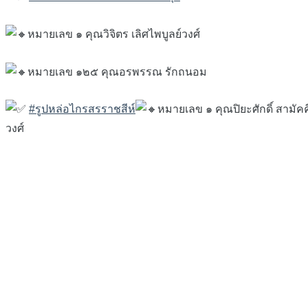
หมายเลข ๑ คุณวิจิตร เลิศไพบูลย์วงศ์
หมายเลข ๑๒๕ คุณอรพรรณ รักถนอม
#รูปหล่อไกรสรราชสีห์
หมายเลข ๑ คุณปิยะศักดิ์ สามัค
วงศ์