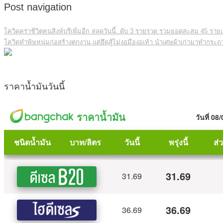
Post navigation
โควิดคร่าชีวิตคนสิงห์บุรีเพิ่มอีก สลดวันนี้..ดับ 3 รายรวด รวมยอดสะสม 45 ราย
โควิดทำพิษหนุ่มก่อสร้างตกงาน แต่ฮึดสู้ไม่งอมืองอเท้า นำเศษผ้าเก่ามาทำกระถา
ราคาน้ำมันวันนี้