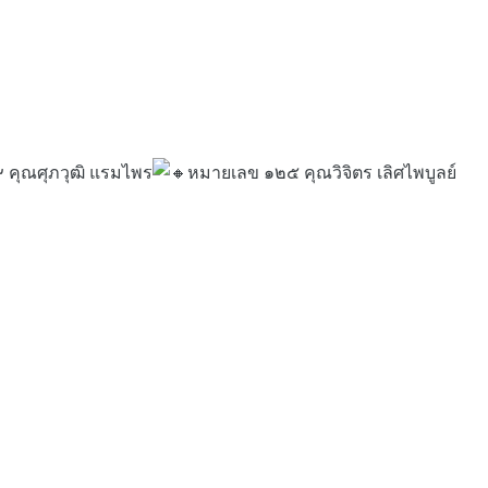
 คุณศุภวุฒิ แรมไพร
หมายเลข ๑๒๕ คุณวิจิตร เลิศไพบูลย์