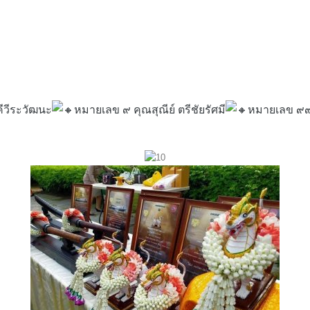
คีวีระวัฒนะ
หมายเลข ๙ คุณสุณีย์ ตรีชัยรัศมี
หมายเลข ๙๙