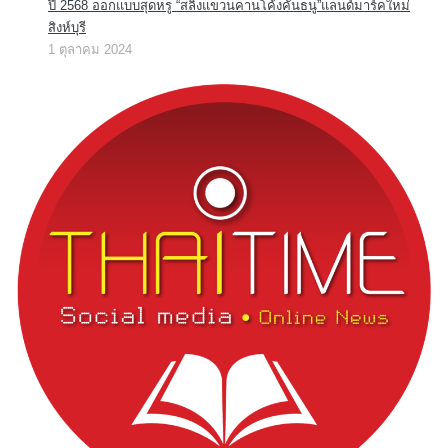
ปี 2568 ออกแบบสุดหรู “สลิงแขวนคานโค้งคันธนู”แลนด์มาร์คใหม่
สิงห์บุรี
1 ตุลาคม 2024