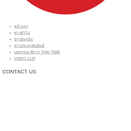
หน้าแรก
ข่าวทั่วไป
ข่าวปัจจุบัน
ข่าวประชาสัมพันธ์
บทบรรณาธิการ THAI TIME
VIDEO CLIP
CONTACT US
กองบรรณาธิการ โทร.062-383-8981
(thaitime3211@hotmail.com)
ติดต่อลงโฆษณาเว็บไซต์ โทร.062-383-8981
(thaitime3211@hotmail.com)
ติดต่อร้องเรียน thaitime3211@hotmail.com
© 2018 thaitimeonline. All Rights Reserved.
พระนครซอฟต์
ขั้นไปด้านบน