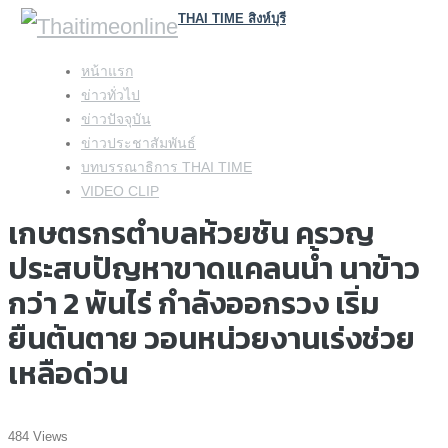
THAI TIME สิงห์บุรี
Skip
หน้าแรก
to
ข่าวทั่วไป
content
ข่าวปัจจุบัน
ข่าวประชาสัมพันธ์
บทบรรณาธิการ THAI TIME
VIDEO CLIP
เกษตรกรตำบลห้วยชัน ครวญ
ประสบปัญหาขาดแคลนน้ำ นาข้าว
กว่า 2 พันไร่ กำลังออกรวง เริ่ม
ยืนต้นตาย วอนหน่วยงานเร่งช่วย
เหลือด่วน
484 Views