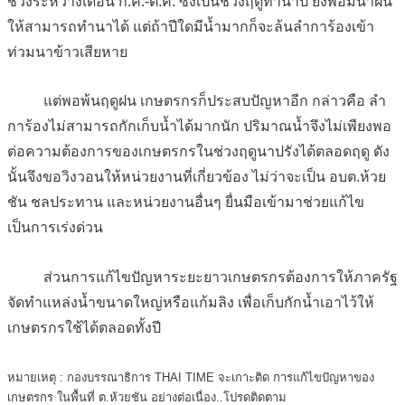
ช่วงระหว่างเดือน ก.ค.-ต.ค. ซึ่งเป็นช่วงฤดูทำนาปี ยังพอมีน้ำฝน
ให้สามารถทำนาได้ แต่ถ้าปีใดมีน้ำมากก็จะล้นลำการ้องเข้า
ท่วมนาข้าวเสียหาย
แต่พอพ้นฤดูฝน เกษตรกรก็ประสบปัญหาอีก กล่าวคือ ลำ
การ้องไม่สามารถกักเก็บน้ำได้มากนัก ปริมาณน้ำจึงไม่เพียงพอ
ต่อความต้องการของเกษตรกรในช่วงฤดูนาปรังได้ตลอดฤดู ดัง
นั้นจึงขอวิงวอนให้หน่วยงานที่เกี่ยวข้อง ไม่ว่าจะเป็น อบต.ห้วย
ชัน ชลประทาน และหน่วยงานอื่นๆ ยื่นมือเข้ามาช่วยแก้ไข
เป็นการเร่งด่วน
ส่วนการแก้ไขปัญหาระยะยาวเกษตรกรต้องการให้ภาครัฐ
จัดทำแหล่งน้ำขนาดใหญ่หรือแก้มลิง เพื่อเก็บกักน้ำเอาไว้ให้
เกษตรกรใช้ได้ตลอดทั้งปี
หมายเหตุ : กองบรรณาธิการ THAI TIME จะเกาะติด การแก้ไขปัญหาของ
เกษตรกร ในพื้นที่ ต.ห้วยชัน อย่างต่อเนื่อง..โปรดติดตาม