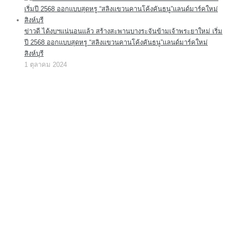
ข่าวดี ได้งบฯแน่นอนแล้ว สร้างสะพานบางระจันข้ามเจ้าพระยาใหม่ เริ่ม
ปี 2568 ออกแบบสุดหรู “สลิงแขวนคานโค้งคันธนู”แลนด์มาร์คใหม่
สิงห์บุรี
1 ตุลาคม 2024