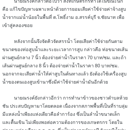
นายณรงค์กล่าวต่อไปว่า สิ่งที่เกษตรกรทำได้ในขณะนี้ก็
คือ แก้ไขปัญหาเฉพาะหน้าด้วยการยอมเสียค่าใช้จ่ายค่าจ้างสูบ
น้ำจากแม่น้ำน้อยในพื้นที่ ต.โพธิ์งาม อ.สรรค์บุรี จ.ชัยนาท เพื่อ
เข้าสู่คลองซอย
หลังจากนั้นจึงจัดคิวจัดสรรน้ำ โดยเสียค่าใช้จ่ายกันตาม
ขนาดของท่อสูบน้ำและระยะเวลาการสูบ กล่าวคือ ท่อขนาดเส้น
ผ่านศูนย์กลาง 7 นิ้ว ต้องจ่ายค่าน้ำในราคา 70 บาท/ชม. และถ้า
เส้นผ่านศูนย์กลาง 8 นิ้ว ต้องจ่ายค่าน้ำในราคา 80 บาท/ชม.
นอกจากจะเสียค่าน้ำให้ค่าสูบในต้นทางแล้ว ยังต้องใช้เครื่องสูบ
น้ำของตนเองสูบเข้านาซึ่งมีค่าใช้จ่ายค่าน้ำมันอีกด้วย
นายณรงค์ยังกล่าวอีกว่า การทำนาข้าวของชาวตำบลห้วย
ชัน ประสบปัญหามาโดยตลอด เนื่องจากสภาพพื้นที่เป็นที่ราบลุ่ม
มีแหล่งน้ำเพียงแห่งเดียวคือลำการ้อง ซึ่งเป็นลำน้ำขนาดเล็ก
และตื้นเขิน ไม่เพียงพอต่อความต้องการของเกษตรกร โดยใน