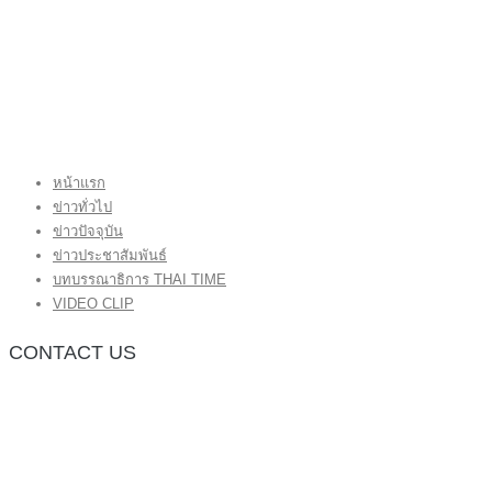
หน้าแรก
ข่าวทั่วไป
ข่าวปัจจุบัน
ข่าวประชาสัมพันธ์
บทบรรณาธิการ THAI TIME
VIDEO CLIP
CONTACT US
กองบรรณาธิการ โทร.062-383-8981
(thaitime3211@hotmail.com)
ติดต่อลงโฆษณาเว็บไซต์ โทร.062-383-8981
(thaitime3211@hotmail.com)