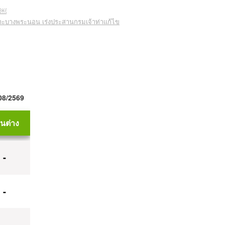
ลย￼
เกาะบางพระนอน เร่งประสานกรมเจ้าท่าแก้ไข