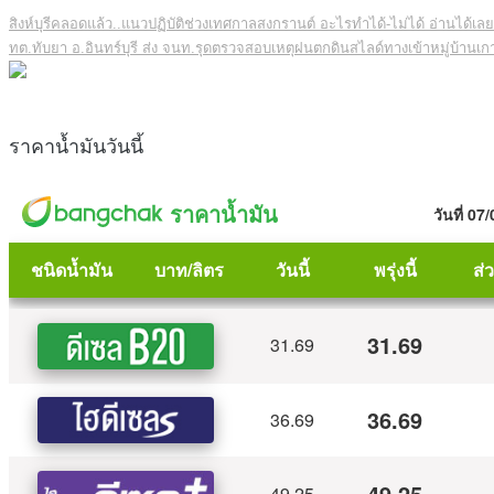
สิงห์บุรีคลอดแล้ว..แนวปฏิบัติช่วงเทศกาลสงกรานต์ อะไรทำได้-ไม่ได้ อ่านได้เ
ทต.ทับยา อ.อินทร์บุรี ส่ง จนท.รุดตรวจสอบเหตุฝนตกดินสไลด์ทางเข้าหมู่บ้าน
ราคาน้ำมันวันนี้