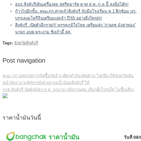
อบจ.สิงห์บุรีเดินเครื่องลุย สตรีทอาร์ต คาด ส.ค.-ก.ย.นี้ ลงมือได้￼
ก้าวไปอีกขั้น..คณะกก.ศาลเจ้าสิงห์บุรี จับมือโรงเรียน ท.1 ฝึกซ้อม นร.
บรรเลงมโหรีจีนเตรียมแห่เจ้า ปี’65 อย่างยิ่งใหญ่￼
สิงห์บุรี..เปิดตัวอีกราย!!! พรรคภูมิใจไทย เตรียมส่ง “ภูวเดช มังสาทอง”
นายก อบต.พระงาม ชิงเก้าอี้ สส.
Tags:
จังหวัดสิงห์บุรี
Post navigation
คณะ กก.อุทธรณ์การจัดซื้อจัดจ้าง ตีตกคำร้องคัดค้าน ไฟเขียวให้จังหวัดเดิน
หน้าจัดงาน“มหัศจรรย์เตาเผาแม่น้ำน้อยสิงห์บุรี”ได้
กกต.สิงห์บุรี นัดผู้สมัคร ส.ส. ลงนาม-ปฏิญาณตน เลือกตั้งโปร่งใส ไม่ซื้อเสียง
ราคาน้ำมันวันนี้