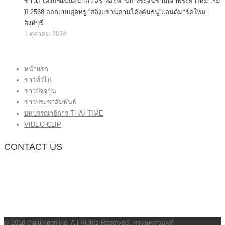
ข่าวดี ได้งบฯแน่นอนแล้ว สร้างสะพานบางระจันข้ามเจ้าพระยาใหม่ เริ่ม
ปี 2568 ออกแบบสุดหรู “สลิงแขวนคานโค้งคันธนู”แลนด์มาร์คใหม่
สิงห์บุรี
1 ตุลาคม 2024
หน้าแรก
ข่าวทั่วไป
ข่าวปัจจุบัน
ข่าวประชาสัมพันธ์
บทบรรณาธิการ THAI TIME
VIDEO CLIP
CONTACT US
กองบรรณาธิการ โทร.062-383-8981
(thaitime3211@hotmail.com)
ติดต่อลงโฆษณาเว็บไซต์ โทร.062-383-8981
(thaitime3211@hotmail.com)
ติดต่อร้องเรียน thaitime3211@hotmail.com
© 2018 thaitimeonline. All Rights Reserved.
พระนครซอฟต์