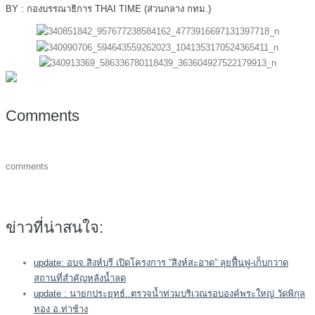
BY : กองบรรณาธิการ THAI TIME (ส่วนกลาง กทม.)
Comments
comments
ข่าวที่น่าสนใจ:
update: อบจ.สิงห์บุรี เปิดโครงการ ”สิงห์สะอาด” ลุยฟื้นฟู-เก็บกวาด
สถานที่สำคัญหลังน้ำลด
update : นายกประยุทธ์..ตรวจน้ำท่วมบริเวณรอบองค์พระใหญ่ วัดพิกุล
ทอง อ.ท่าช้าง