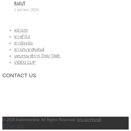
สิงห์บุรี
1 ตุลาคม 2024
หน้าแรก
ข่าวทั่วไป
ข่าวปัจจุบัน
ข่าวประชาสัมพันธ์
บทบรรณาธิการ THAI TIME
VIDEO CLIP
CONTACT US
กองบรรณาธิการ โทร.062-383-8981
(thaitime3211@hotmail.com)
ติดต่อลงโฆษณาเว็บไซต์ โทร.062-383-8981
(thaitime3211@hotmail.com)
ติดต่อร้องเรียน thaitime3211@hotmail.com
© 2018 thaitimeonline. All Rights Reserved.
พระนครซอฟต์
ขั้นไปด้านบน