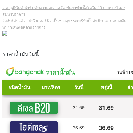
ส.ส.วุฒินันท์ นำทีมทำความสะอาด-ฉีดพ่นยาฆ่าเชื้อโควิด-19 ย่านบางโฉลง
สมุทรปราการ
สิงห์บุรีจับแล้ว!! ฝ่าฝืนเคอร์ฟิว เป็นชาวสุพรรณบุรีขับปิ๊กอัพป้ายแดง ตรวจค้น
พบยาเสพติดหลายรายการ
ราคาน้ำมันวันนี้