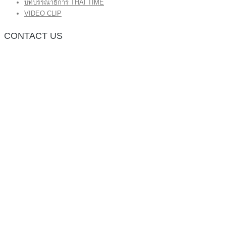
บทบรรณาธิการ THAI TIME
VIDEO CLIP
CONTACT US
กองบรรณาธิการ โทร.062-383-8981
(thaitime3211@hotmail.com)
ติดต่อลงโฆษณาเว็บไซต์ โทร.062-383-8981
(thaitime3211@hotmail.com)
ติดต่อร้องเรียน thaitime3211@hotmail.com
© 2018 thaitimeonline. All Rights Reserved.
พระนครซอฟต์
ขั้นไปด้านบน
หน้าแรก
ข่าวทั่วไป
ข่าวปัจจุบัน
ข่าวประชาสัมพันธ์
บทบรรณาธิการ THAI TIME
VIDEO CLIP
<img class=”aligncenter wp-image-1155 size-full”
src=”http://www.code064.site/wordpress/wp-