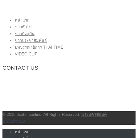
หน้าแรก
ข่าวทั่วไป
ข่าวปัจจุบัน
ข่าวประชาสัมพันธ์
บทบรรณาธิการ THAI TIME
VIDEO CLIP
CONTACT US
กองบรรณาธิการ โทร.062-383-8981
(thaitime3211@hotmail.com)
ติดต่อลงโฆษณาเว็บไซต์ โทร.062-383-8981
(thaitime3211@hotmail.com)
ติดต่อร้องเรียน thaitime3211@hotmail.com
© 2018 thaitimeonline. All Rights Reserved.
พระนครซอฟต์
ขั้นไปด้านบน
หน้าแรก