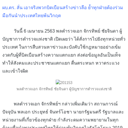
ผบ.ตร. ลั่น เอาจริงพวกบิดเบือนสร้างข่าวลือ ย้ำทุกฝ่ายต้องร่วม
มือกันนำประเทศไทยพ้นวิกฤต
วันนี้ 6 เมษายน 2563 พลตำรวจเอก จักรทิพย์ ชัยจินดา ผู้
บัญชาการตำรวจแห่งชาติ เปิดเผยว่า ได้สั่งการไปยังทุกหน่วยทั่ว
ประเทศ ในการสืบสวนหาข่าวและบังคับใช้กฎหมายอย่างเข้ม
งวดกับผู้ที่บิดเบือนสร้างความแตกแยก ส่งต่อข้อมูลอันเป็นเท็จ
ทำให้สังคมและประชาชนแตกแยก ตื่นตระหนก หวาดระแวง
และเข้าใจผิด
พลตำรวจเอก จักรทิพย์ ชัยจินดา ผู้บัญชาการตำรวจแห่งชาติ
พลตำรวจเอก จักรทิพย์ฯ กล่าวเพิ่มเติมว่า สถานการณ์
ปัจจุบัน พลเอก ประยุทธ์ จันทร์โอชา นายกรัฐมนตรี รัฐบาลและ
หน่วยงานที่เกี่ยวข้องทุกฝ่าย กำลังระดมความพยายามในทุก
ด้านเพื่อนำพาประเทศไทยให้ผ่านพ้นวิกฤตไวรัสโคโรนา 2019