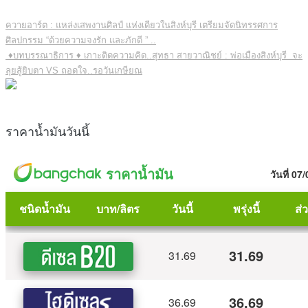
ควายอาร์ต : แหล่งเสพงานศิลป์ แห่งเดียวในสิงห์บุรี เตรียมจัดนิทรรศการ
ศิลปกรรม “ด้วยความจงรัก และภักดี ” ..
♦บทบรรณาธิการ ♦ เกาะติดความคิด..สุทธา สายวาณิชย์ : พ่อเมืองสิงห์บุรี จะ
ลุยสู้ยิบตา VS ถอดใจ..รอวันเกษียณ
ราคาน้ำมันวันนี้