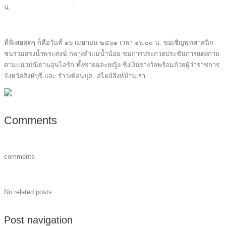
น.
ที่พิเศษสุดๆ ก็คือวันที่ ๑๖ เมษายน ๒๕๖๑ เวลา ๑๖.๐๐ น. ขอเชิญพุทศาสนิก
ชนร่วมสรงน้ำพระสงฆ์ กลางลำแม่น้ำน้อย ชมการประกวดประชันการแต่งกาย
ตามแนวปณิธานอุ่นไอรัก ทั้งชายและหญิง ชิงเงินรางวัลพร้อมถ้วยผู้ว่าราชการ
จังหวัดสิงห์บุรี และ รำวงย้อนยุค..สไตล์สิงห์บ้านเรา
Comments
comments
No related posts.
Post navigation