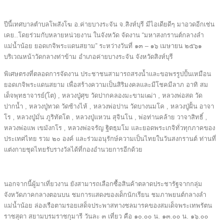
ปีนี้เทศบาลตำบลโพสังโฆ อ.ค่ายบางระจัน จ.สิงห์บุรี มีไอเดียดีๆ มาอวดอีกเช่น
เคย..โดยร่วมกับหลายหน่วยงาน ในจังหวัด จัดงาน “มหาสงกรานต์กลางลำ
แม่น้ำน้อย ยอดเกจิพระแดนสยาม” ระหว่างวันที่ ๑๓ – ๑๖ เมษายน ๒๕๖๑
บริเวณหน้าวัดกลางท่าข้าม อำเภอค่ายบางระจัน จังหวัดสิงห์บุรี
พิเศษตรงที่ตลอดการจัดงาน ประชาชนสามารถสรงน้ำและขอพรรูปปั้นเหมือน
ยอดเกจิพระแดนสยาม เพื่อสร้างความเป็นสิริมงคลและมีโชคมีลาภ อาทิ สม
เด็จพุทธาจารย์(โต) , หลวงปู่ศุข วัดปากคลองมะขามเฒ่า , หลวงพ่อสด วัด
ปากน้ำ , หลวงปู่ทวด วัดช้างไห้ , หลวงพ่อปาน วัดบางนมโค , หลวงปู่ฝั้น อาจา
โร , หลวงปู่มั่น ภูริทัตโต , หลวงปู่แหวน สุจินโน , พ่อท่านคล้าย วาจาสิทธิ์ ,
หลวงพ่อแพ เขมังกโร , หลวงพ่อจรัญ ฐิตธฺมโม และยอดพระเกจิทั่วทุกภาคของ
ประเทศไทย รวม ๒๐ องค์ และร่วมอนุรักษ์ความเป็นไทยในวันสงกรานต์ ท่านที่
แต่งกายชุดไทยรับรางวัลได้ที่กองอำนวยการอีกด้วย
นอกจากนี้ผู้มาเที่ยวงาน ยังสามารถเลือกซื้อสินค้าตลาดประชารัฐจากกลุ่ม
จังหวัดภาคกลางตอนบน ชมการแสดงของเด็กนักเรียน ชมภาพยนต์กลางลำ
แม่น้ำน้อย ล่องเรือตามรอยเสด็จประพาสทางชลมารคของสมเด็จพระเทพรัตน
ราชสุดา สยามบรมราชกุมารี วันละ ๓ เที่ยว คือ ๑๐.๐๐ น. ๑๓.๐๐ น. ๑๖.๐๐