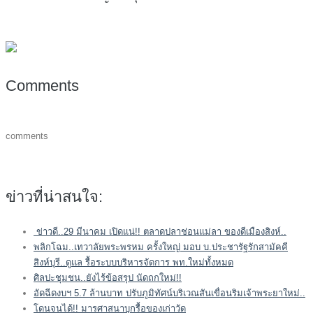
Comments
comments
ข่าวที่น่าสนใจ:
ข่าวดี..29 มีนาคม เปิดแน่!! ตลาดปลาช่อนแม่ลา ของดีเมืองสิงห์..
พลิกโฉม..เทวาลัยพระพรหม ครั้งใหญ่ มอบ บ.ประชารัฐรักสามัคคี
สิงห์บุรี..ดูแล รื้อระบบบริหารจัดการ พท.ใหม่ทั้งหมด
ศิลปะชุมชน..ยังไร้ข้อสรุป นัดถกใหม่!!
อัดฉีดงบฯ 5.7 ล้านบาท ปรับภูมิทัศน์บริเวณสันเขื่อนริมเจ้าพระยาใหม่..
โดนจนได้!! มารศาสนาบุกรื้อของเก่าวัด