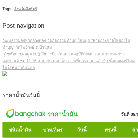
Tags:
จังหวัดสิงห์บุรี
Post navigation
วัฒนธรรมจังหวัดอ่างทอง จัดกิจกรรมทำบุญย้อนยุค “หาบกระจาดใส่ของไป
ทำบุญ” วัดโพธิวงษ์ ต.บ้านแห
สุโขทัยสรุปผลศูนย์ปฏิบัติการป้องกันและลดอุบัติเหตุทางถนนช่วงเทศกาล
สงกรานต์ พบ 11-16 เมษายน ยอดเจ็บ-ตายเพิ่ม เหตุเมาแล้วขับ ซิ่งมอเตอร์ไซค์
ไม่ใส่หมวกกันน็อค
ราคาน้ำมันวันนี้