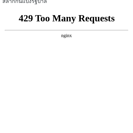
สลากกินแบ่งรัฐบาล