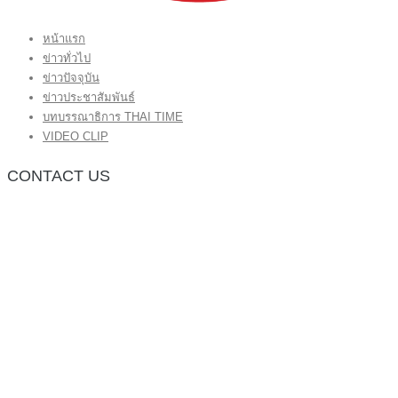
หน้าแรก
ข่าวทั่วไป
ข่าวปัจจุบัน
ข่าวประชาสัมพันธ์
บทบรรณาธิการ THAI TIME
VIDEO CLIP
CONTACT US
กองบรรณาธิการ โทร.062-383-8981
(thaitime3211@hotmail.com)
ติดต่อลงโฆษณาเว็บไซต์ โทร.062-383-8981
(thaitime3211@hotmail.com)
ติดต่อร้องเรียน thaitime3211@hotmail.com
© 2018 thaitimeonline. All Rights Reserved.
พระนครซอฟต์
ขั้นไปด้านบน
หน้าแรก
ข่าวทั่วไป