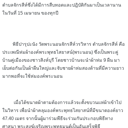
ตำบลจักรสีห์ซึ่งได้มีการสืบทอดและปฎิบัติกันมาเป็นเวลานาน
ในวันที่ 15 เมษายน ของทุกปี
พิธีปารุปะนัง วัดพระนอนจักรสีห์วรวิหาร ตำบลจักรสีห์ คือ
ประเพณีห่มผ้าองค์พระพุทธไสยาสน์(พระนอน) ซึ่งเป็นพระคู่
บ้านคู่เมืองของชาวสิงห์บุรี โดยชาวบ้านจะนำผ้าห่ม 9 ผืน มา
เย็บต่อกันเป็นผ้าผืนใหญ่และจับชายผ้าห่มสองด้านที่มีความยาว
มากพอที่จะใช้ห่มองค์พระนอน
เมื่อได้ขนาดผ้าตามต้องการแล้วจะตั้งขบวนแห่ผ้าเข้าไป
ในวิหาร เพื่อนำผ้าคลุมองค์พระพุทธไสยาสน์ที่มีขนาดองค์ยาว
47.40 เมตร จากนั้นผู้มาร่วมพืธีจะร่วมกันประกอบพิธีทาง
ศาสนา พระสงฆ์เจริญพระพุทธมนต์เป็นอันเสร็จพิธี