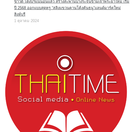
ข่าวดี ได้งบฯแน่นอนแล้ว สร้างสะพานบางระจันข้ามเจ้าพระยาใหม่ เริ่ม
ปี 2568 ออกแบบสุดหรู “สลิงแขวนคานโค้งคันธนู”แลนด์มาร์คใหม่
สิงห์บุรี
1 ตุลาคม 2024