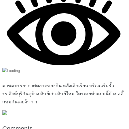
มาชมบรรยากาศตลาดของกิน หลังเลิกเรียน บริเวณริมรั้ว
รร.สิงห์บุรีกันดูบ้าง ศิษย์เก่า-ศิษย์ใหม่ ใครเคยทำแบบนี้บ้าง คลิ๊
กชมกันเลยจ้า า า
Comments