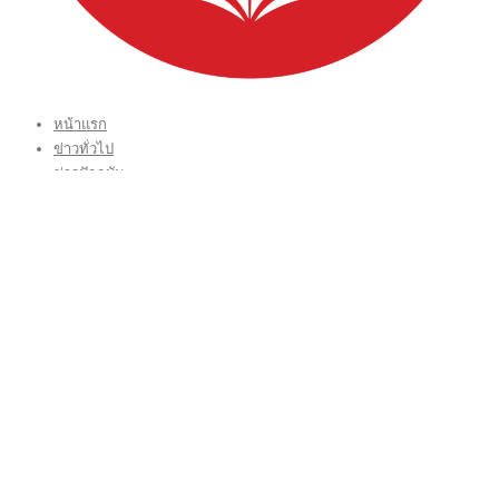
หน้าแรก
ข่าวทั่วไป
ข่าวปัจจุบัน
ข่าวประชาสัมพันธ์
บทบรรณาธิการ THAI TIME
VIDEO CLIP
CONTACT US
กองบรรณาธิการ โทร.062-383-8981
(thaitime3211@hotmail.com)
ติดต่อลงโฆษณาเว็บไซต์ โทร.062-383-8981
(thaitime3211@hotmail.com)
ติดต่อร้องเรียน thaitime3211@hotmail.com
© 2018 thaitimeonline. All Rights Reserved.
พระนครซอฟต์
ขั้นไปด้านบน