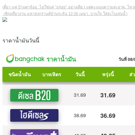
เตี๋ยว แฟ บ้านตาจ้อย..ไม่ใช่แค่ “อร่อย” อย่างเดียว แต่คะแนนความสะอาด..โหว
เชิญเที่ยวงาน มหาสงกรานต์บ้านระจัน 12-16 เมษา..บานใจ ใส่สะไบเล่นน้ำ
ราคาน้ำมันวันนี้