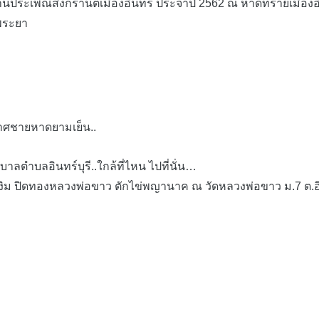
านประเพณีสงกรานต์เมืองอินทร์ ประจำปี 2562 ณ หาดทรายเมืองอินท
าพระยา
าศชายหาดยามเย็น..
ลตำบลอินทร์บุรี..ใกล้ที่ไหน ไปที่นั่น…
่องิม ปิดทองหลวงพ่อขาว ตักไข่พญานาค ณ วัดหลวงพ่อขาว ม.7 ต.อิ