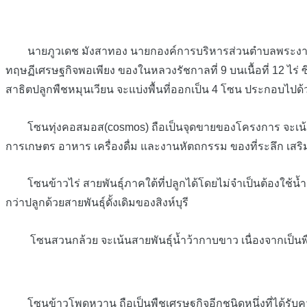
นายภูวเดช มังสาทอง นายกองค์การบริหารส่วนตำบลพระงาม อำเภ
ทฤษฏีเศรษฐกิจพอเพียง ของในหลวงรัชกาลที่ 9 บนเนื้อที่ 12 
สาธิตปลูกพืชหมุนเวียน จะแบ่งพื้นที่ออกเป็น 4 โซน ประกอบไปด้
โซนทุ่งคอสมอส(cosmos) ถือเป็นจุดขายของโครงการ จะเน้นคว
การเกษตร อาหาร เครื่องดื่ม และงานหัตถกรรม ของที่ระลึก เสริ
โซนข้าวไร่ สายพันธุ์ภาคใต้ที่ปลูกได้โดยไม่จำเป็นต้องใช้น้
กว่าปลูกด้วยสายพันธุ์ดั้งเดิมของสิงห์บุรี
โซนสวนกล้วย จะเน้นสายพันธุ์น้ำว้ากาบขาว เนื่องจากเป็นพืชเศ
โซนข้าวโพดหวาน ถือเป็นพืชเศรษฐกิจอีกชนิดหนึ่งที่ได้รับควา