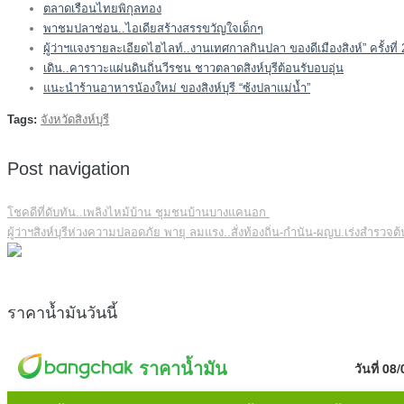
ตลาดเรือนไทยพิกุลทอง
พาชมปลาช่อน..ไอเดียสร้างสรรขวัญใจเด็กๆ
ผู้ว่าฯแจงรายละเอียดไฮไลท์..งานเทศกาลกินปลา ของดีเมืองสิงห์” ครั้งท
เดิน..คาราวะแผ่นดินถิ่นวีรชน ชาวตลาดสิงห์บุรีต้อนรับอบอุ่น
แนะนำร้านอาหารน้องใหม่ ของสิงห์บุรี “ซ้งปลาแม่น้ำ”
Tags:
จังหวัดสิงห์บุรี
Post navigation
โชคดีที่ดับทัน..เพลิงไหม้บ้าน ชุมชนบ้านบางแคนอก
ผู้ว่าฯสิงห์บุรีห่วงความปลอดภัย พายุ ลมแรง..สั่งท้องถิ่น-กำนัน-ผญบ.เร่งสำรวจต
ราคาน้ำมันวันนี้