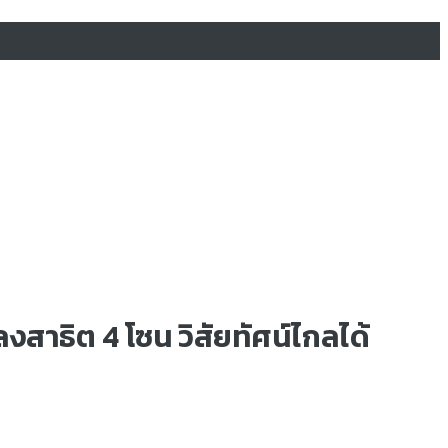
งสาธิต 4 โซน วิสัยทัศน์ไกลได้