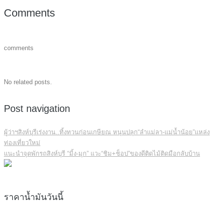
Comments
comments
No related posts.
Post navigation
ผู้ว่าฯสิงห์บุรีเร่งงาน..ทิ้งทวนก่อนเกษียณ หนุนปลุก“ลำแม่ลา-แม่น้ำน้อย”แหล่ง
ท่องเที่ยวใหม่
แนะนำจุดพักรถสิงห์บุรี “มิ้ง-มุก” แวะ“ชิม+ช็อป”ของดีติดไม้ติดมือกลับบ้าน
ราคาน้ำมันวันนี้