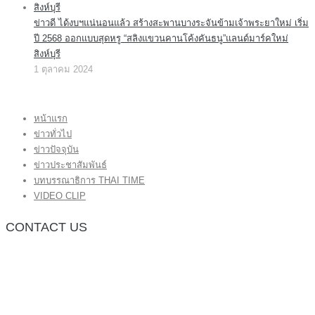
ข่าวดี ได้งบฯแน่นอนแล้ว สร้างสะพานบางระจันข้ามเจ้าพระยาใหม่ เริ่ม
ปี 2568 ออกแบบสุดหรู “สลิงแขวนคานโค้งคันธนู”แลนด์มาร์คใหม่
สิงห์บุรี
1 ตุลาคม 2024
หน้าแรก
ข่าวทั่วไป
ข่าวปัจจุบัน
ข่าวประชาสัมพันธ์
บทบรรณาธิการ THAI TIME
VIDEO CLIP
CONTACT US
กองบรรณาธิการ โทร.062-383-8981
(thaitime3211@hotmail.com)
ติดต่อลงโฆษณาเว็บไซต์ โทร.062-383-8981
(thaitime3211@hotmail.com)