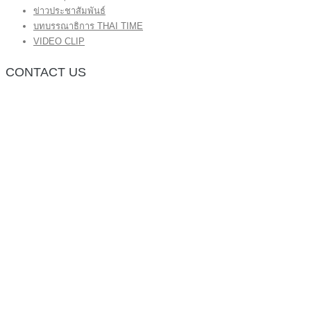
ข่าวประชาสัมพันธ์
บทบรรณาธิการ THAI TIME
VIDEO CLIP
CONTACT US
กองบรรณาธิการ โทร.062-383-8981
(thaitime3211@hotmail.com)
ติดต่อลงโฆษณาเว็บไซต์ โทร.062-383-8981
(thaitime3211@hotmail.com)
ติดต่อร้องเรียน thaitime3211@hotmail.com
© 2018 thaitimeonline. All Rights Reserved.
พระนครซอฟต์
ขั้นไปด้านบน
หน้าแรก
ข่าวทั่วไป
ข่าวปัจจุบัน
ข่าวประชาสัมพันธ์
บทบรรณาธิการ THAI TIME
VIDEO CLIP