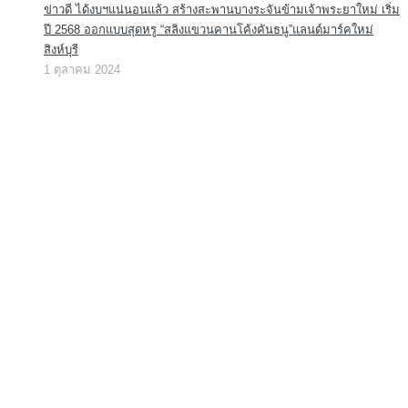
ข่าวดี ได้งบฯแน่นอนแล้ว สร้างสะพานบางระจันข้ามเจ้าพระยาใหม่ เริ่ม
ปี 2568 ออกแบบสุดหรู “สลิงแขวนคานโค้งคันธนู”แลนด์มาร์คใหม่
สิงห์บุรี
1 ตุลาคม 2024