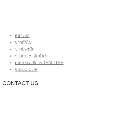
หน้าแรก
ข่าวทั่วไป
ข่าวปัจจุบัน
ข่าวประชาสัมพันธ์
บทบรรณาธิการ THAI TIME
VIDEO CLIP
CONTACT US
กองบรรณาธิการ โทร.062-383-8981
(thaitime3211@hotmail.com)
ติดต่อลงโฆษณาเว็บไซต์ โทร.062-383-8981
(thaitime3211@hotmail.com)
ติดต่อร้องเรียน thaitime3211@hotmail.com
© 2018 thaitimeonline. All Rights Reserved.
พระนครซอฟต์
ขั้นไปด้านบน