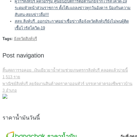
ผู้ว่าฯสิงห์บุรี ผุดวอร์รูม ศูนย์ปฏิบัติการต่อต้านภัยจากไวรัสโควิด-19
ระดมหัวหน้าส่วนราชการ ตั้งโต๊ะแถลงข่าวทุกวันอังคาร ป้องกันความ
สับสน-สยบข่าวลือ!!!
สสจ.สิงห์บุรี..ออกประกาศอย่าเชื่อข่าวลือจังหวัดสิงห์บุรียังไม่พบผู้ติด
เชื้อไวรัสโควิด-19
Tags:
จังหวัดสิงห์บุรี
Post navigation
สิ้นสุดการรอคอย..เงินเยียวยาน้ำท่วมช่วยเกษตรกรสิงห์บุรี คลอดแล้วบ่ายนี้
1,513 ราย
พาณิชย์สิงห์บุรี ลุยจัดงานสินค้าลดราคาออนทัวร์ บรรเทาค่าครองชีพชาวบ้าน
3 อำเภอ
ราคาน้ำมันวันนี้