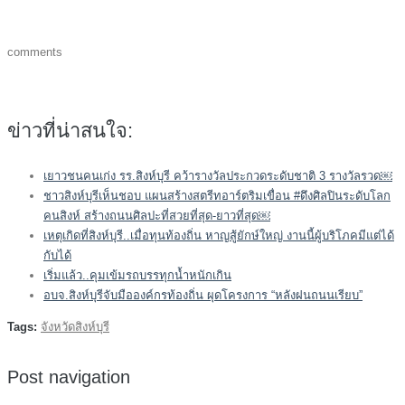
comments
ข่าวที่น่าสนใจ:
เยาวชนคนเก่ง รร.สิงห์บุรี คว้ารางวัลประกวดระดับชาติ 3 รางวัลรวด￼
ชาวสิงห์บุรีเห็นชอบ แผนสร้างสตรีทอาร์ตริมเขื่อน #ดึงศิลปินระดับโลก
คนสิงห์ สร้างถนนศิลปะที่สวยที่สุด-ยาวที่สุด￼
เหตุเกิดที่สิงห์บุรี..เมื่อทุนท้องถิ่น หาญสู้ยักษ์ใหญ่ งานนี้ผู้บริโภคมีแต่ได้
กับได้
เริ่มแล้ว..คุมเข้มรถบรรทุกน้ำหนักเกิน
อบจ.สิงห์บุรีจับมือองค์กรท้องถิ่น ผุดโครงการ “หลังฝนถนนเรียบ”
Tags:
จังหวัดสิงห์บุรี
Post navigation