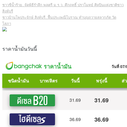
ชาวชีน้ำร้าย..จัดพิธีรำลึก พลตรี ม.ร.ว. คึกฤทธิ์ ปราโมทย์ ศิลปินแห่งชาติชาว
สิงห์บุรี
ชาวบ้านโพประจักษ์ สิงห์บุรี..ฟื้นประเพณีโบราณ ทำบุญถวายสลากภัต วัด
โสภา
ราคาน้ำมันวันนี้