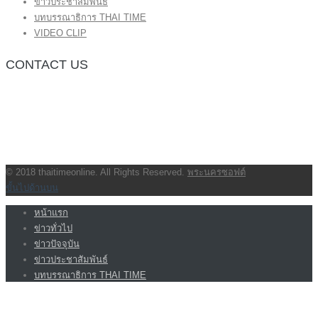
ข่าวประชาสัมพันธ์
บทบรรณาธิการ THAI TIME
VIDEO CLIP
CONTACT US
กองบรรณาธิการ โทร.062-383-8981
(thaitime3211@hotmail.com)
ติดต่อลงโฆษณาเว็บไซต์ โทร.062-383-8981
(thaitime3211@hotmail.com)
ติดต่อร้องเรียน thaitime3211@hotmail.com
© 2018 thaitimeonline. All Rights Reserved.
พระนครซอฟต์
ขั้นไปด้านบน
หน้าแรก
ข่าวทั่วไป
ข่าวปัจจุบัน
ข่าวประชาสัมพันธ์
บทบรรณาธิการ THAI TIME
VIDEO CLIP
<img class=”aligncenter wp-image-1155 size-full”