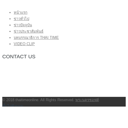
หน้าแรก
ข่าวทั่วไป
ข่าวปัจจุบัน
ข่าวประชาสัมพันธ์
บทบรรณาธิการ THAI TIME
VIDEO CLIP
CONTACT US
กองบรรณาธิการ โทร.062-383-8981
(thaitime3211@hotmail.com)
ติดต่อลงโฆษณาเว็บไซต์ โทร.062-383-8981
(thaitime3211@hotmail.com)
ติดต่อร้องเรียน thaitime3211@hotmail.com
© 2018 thaitimeonline. All Rights Reserved.
พระนครซอฟต์
ขั้นไปด้านบน
หน้าแรก
ข่าวทั่วไป