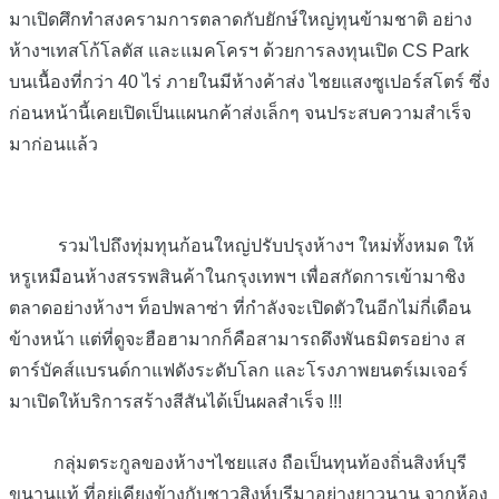
มาเปิดศึกทำสงครามการตลาดกับยักษ์ใหญ่ทุนข้ามชาติ อย่าง
ห้างฯเทสโก้โลตัส และแมคโครฯ ด้วยการลงทุนเปิด CS Park
บนเนื้องที่กว่า 40 ไร่ ภายในมีห้างค้าส่ง ไชยแสงซูเปอร์สโตร์ ซึ่ง
ก่อนหน้านี้เคยเปิดเป็นแผน
กค้าส่งเล็กๆ จนประสบความสำเร็จ
มาก่อนแล้ว
รวมไปถึงทุ่มทุนก้อนใหญ่ปรับปรุงห้างฯ ใหม่ทั้งหมด ให้
หรูเหมือนห้างสรรพสินค้าในกรุงเทพฯ เพื่อสกัดการเข้ามาชิง
ตลาดอย่างห้างฯ ท็อปพลาซ่า ที่กำลังจะเปิดตัวในอีกไม่กี่เดือน
ข้างหน้า แต่ที่ดูจะฮือฮามากก็คือสามารถดึงพันธมิตรอย่าง ส
ตาร์บัคส์แบรนด์กาแฟดังระดับโลก และโรงภาพยนตร์เมเจอร์
มาเปิดให้บริการสร้างสีสันได้เป็นผลสำเร็จ !!!
กลุ่มตระกูลของห้างฯไชยแสง ถือเป็นทุนท้องถิ่นสิงห์บุรี
ขนานแท้ ที่อยู่เคียงข้างกับชาวสิงห์บุรีมาอย่างยาวนาน จากห้อง