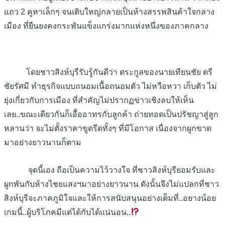
แถว 2 คูหาเล็กๆ จนเติบใหญ่กลายเป็นห้างสรรพสินค้าใจกลาง
เมือง ที่ยืนยงคงกระพันแข็งแกร่งมากแห่งหนึ่งของภาคกลาง
โดยชาวสิงห์บุรีรับรู้กันดีว่า ตระกูลของนายเทียนชัย ตรี
ชัยรัศมี ทำธุรกิจแบบถนอมเนื้อถนอมตัว ไม่หวือหวา เก็บตัว ไม่
ยุ่งเกี่ยวกับการเมือง ที่สำคัญไม่ปรากฏข่าวเชิงลบให้เห็น
เลย..ขณะเดียวกันก็เอื้ออาทรกับลูกค้า ถ่ายทอดเป็นปรัชญาสู่ลูก
หลานว่า จะไม่ตั้งราคาขูดรีดทั้งๆ ที่มีโอกาส เนื่องจากผูกขาด
มาอย่างยาวนานก็ตาม
จุดนี้เอง ถือเป็นความไว้วางใจ ที่ชาวสิงห์บุรียอมรับและ
ผูกพันกับห้างไชยแสงฯมาอย่างยาวนาน ดังนั้นจึงไม่แปลกที่ชาว
สิงห์บุรีจะภาคภูมิใจและให้การสนับสนุนอย่างเต็มที่..อยางน้อย
เกมนี้..ผู้บริโภคมีแต่ได้กับได้แน่นอน..