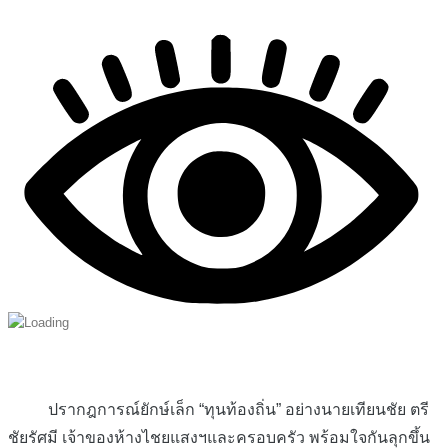
ปรากฎการณ์ยักษ์เล็ก “ทุนท้องถิ่น” อย่างนายเทียนชัย ตรี
ชัยรัศมี เจ้าของห้างไชยแสงฯและครอบครัว พร้อมใจกันลุกขึ้น