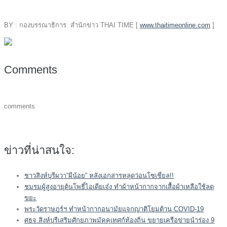
BY : กองบรรณาธิการ สำนักข่าว THAI TIME [
www.thaitimeonline.com
]
Comments
comments
ข่าวที่น่าสนใจ:
ชาวสิงห์บุรีผวา”ผีน้อย” หลังเอกสารหลุดว่อนโซเชี่ยล!!
ชมรมผู้สูงอายุต้นโพธิ์ไอเดียเจ๋ง ทำผ้าหน้ากากจากเสื้อผ้าเหลือใช้ลด
ขยะ
พระวัดราษฎร์ฯ ทำหน้ากากอนามัยแจกญาติโยมต้าน COVID-19
ศธจ.สิงห์บุรีเสริมศักยภาพมัคคุเทศก์ท้องถิ่น ขยายเครือข่ายนำร่อง 9