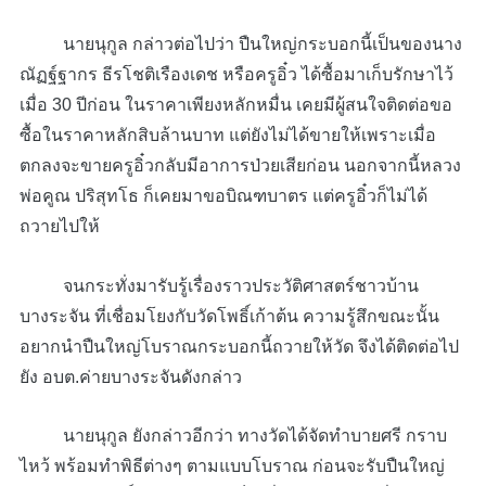
นายนุกูล กล่าวต่อไปว่า ปืนใหญ่กระบอกนี้เป็นของนาง
ณัฏฐ์ฐากร ธีรโชติเรืองเดช หรือครูอิ๋ว ได้ซื้อมาเก็บรักษาไว้
เมื่อ 30 ปีก่อน ในราคาเพียงหลักหมื่น เคยมีผู้สนใจติดต่อขอ
ซื้อในราคาหลักสิบล้านบาท แต่ยังไม่ได้ขายให้เพราะเมื่อ
ตกลงจะขายครูอิ๋วกลับมีอาการป่วยเสียก่อน นอกจากนี้หลวง
พ่อคูณ ปริสุทโธ ก็เคยมาขอบิณฑบาตร แต่ครูอิ๋วก็ไม่ได้
ถวายไปให้
จนกระทั่งมารับรู้เรื่องราวประวัติศาสตร์ชาวบ้าน
บางระจัน ที่เชื่อมโยงกับวัดโพธิ์เก้าต้น ความรู้สึกขณะนั้น
อยากนำปืนใหญ่โบราณกระบอกนี้ถวายให้วัด จึงได้ติดต่อไป
ยัง อบต.ค่ายบางระจันดังกล่าว
นายนุกูล ยังกล่าวอีกว่า ทางวัดได้จัดทำบายศรี กราบ
ไหว้ พร้อมทำพิธีต่างๆ ตามแบบโบราณ ก่อนจะรับปืนใหญ่