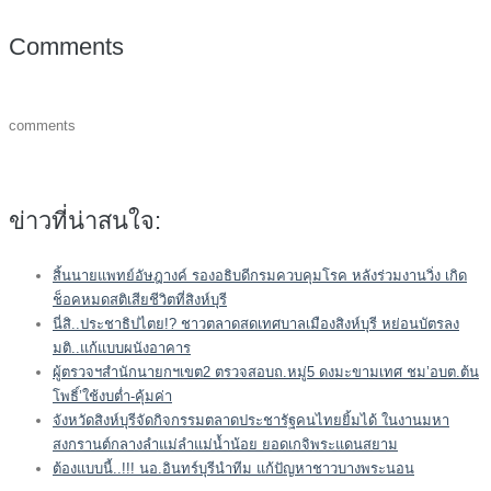
Comments
comments
ข่าวที่น่าสนใจ:
สิ้นนายแพทย์อัษฎางค์ รองอธิบดีกรมควบคุมโรค หลังร่วมงานวิ่ง เกิด
ช็อคหมดสติเสียชีวิตที่สิงห์บุรี
นี่สิ..ประชาธิปไตย!? ชาวตลาดสดเทศบาลเมืองสิงห์บุรี หย่อนบัตรลง
มติ..แก้แบบผนังอาคาร
ผู้ตรวจฯสำนักนายกฯเขต2 ตรวจสอบถ.หมู่5 ดงมะขามเทศ ชม’อบต.ต้น
โพธิ์’ใช้งบต่ำ-คุ้มค่า
จังหวัดสิงห์บุรีจัดกิจกรรมตลาดประชารัฐคนไทยยิ้มได้ ในงานมหา
สงกรานต์กลางลำแม่ลำแม่น้ำน้อย ยอดเกจิพระแดนสยาม
ต้องแบบนี้..!!! นอ.อินทร์บุรีนำทีม แก้ปัญหาชาวบางพระนอน