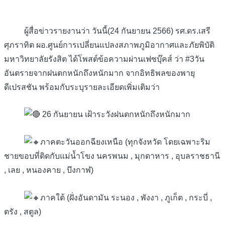
ผู้สื่อข่าวรายงานว่า วันนี้(24 กันยายน 2566) รศ.ดร.เสรี
ศุภราทิต ผอ.ศูนย์การเปลี่ยนแปลงสภาพภูมิอากาศและภัยพิบัติ
มหาวิทยาลัยรังสิต ได้โพสต์ข้อความผ่านเฟซบุ๊คส์ ว่า #3วัน
อันตรายจากฝนตกหนักถึงหนักมาก จากอิทธิพลของพายุ
ดีเปรสชัน พร้อมกับระบุรายละเอียดเพิ่มเติมว่า
26 กันยายน เฝ้าระวังฝนตกหนักถึงหนักมาก
ภาคตะวันออกฉียงเหนือ (ทุกจังหวัด โดยเฉพาะริม
ชายขอบที่ติดกับแม่น้ำโขง นครพนม , มุกดาหาร , อุบลราชธานี
, เลย , หนองคาย , บึงกาฬ)
ภาคใต้ (ฝั่งอันดามัน ระนอง , พังงา , ภูเก็ต , กระบี่ ,
ตรัง , สตูล)