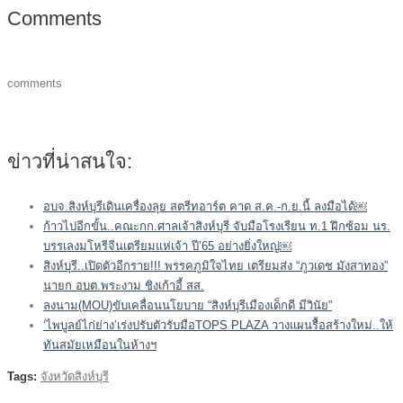
Comments
comments
ข่าวที่น่าสนใจ:
อบจ.สิงห์บุรีเดินเครื่องลุย สตรีทอาร์ต คาด ส.ค.-ก.ย.นี้ ลงมือได้￼
ก้าวไปอีกขั้น..คณะกก.ศาลเจ้าสิงห์บุรี จับมือโรงเรียน ท.1 ฝึกซ้อม นร.
บรรเลงมโหรีจีนเตรียมแห่เจ้า ปี’65 อย่างยิ่งใหญ่￼
สิงห์บุรี..เปิดตัวอีกราย!!! พรรคภูมิใจไทย เตรียมส่ง “ภูวเดช มังสาทอง”
นายก อบต.พระงาม ชิงเก้าอี้ สส.
ลงนาม(MOU)ขับเคลื่อนนโยบาย “สิงห์บุรีเมืองเด็กดี มีวินัย”
‘ไพบูลย์ไก่ย่าง’เร่งปรับตัวรับมือTOPS PLAZA วางแผนรื้อสร้างใหม่..ให้
ทันสมัยเหมือนในห้างฯ
Tags:
จังหวัดสิงห์บุรี