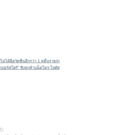
งไม่ได้ฉีดวัคซีนอีกกว่า 1 หมื่นราย￼
ูเปอร์สโตร์” ชิงลูกค้าแม็คโคร-โลตัส
ดำ