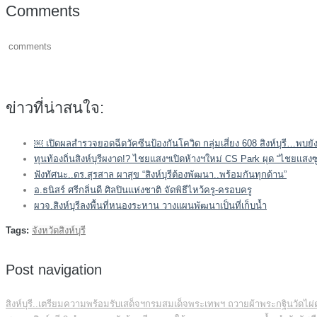
Comments
comments
ข่าวที่น่าสนใจ:
￼ เปิดผลสำรวจยอดฉีดวัคซีนป้องกันโควิด กลุ่มเสี่ยง 608 สิงห์บุรี…พบยั
ทุนท้องถิ่นสิงห์บุรีผงาด!? ไชยแสงฯเปิดห้างฯใหม่ CS Park ผุด “ไชยแสงซ
ฟังทัศนะ..ดร.สุรสาล ผาสุข “สิงห์บุรีต้องพัฒนา..พร้อมกันทุกด้าน”
อ.ธนิสร์ ศรีกลิ่นดี ศิลปินแห่งชาติ จัดพิธีไหว้ครู-ครอบครู
ผวจ.สิงห์บุรีลงพื้นที่หนองระหาน วางแผนพัฒนาเป็นที่เก็บน้ำ
Tags:
จังหวัดสิงห์บุรี
Post navigation
สิงห์บุรี..เตรียมความพร้อมรับเสด็จฯกรมสมเด็จพระเทพฯ ถวายผ้าพระกฐินวัดไผ่