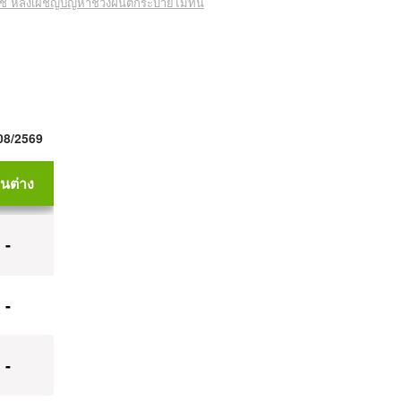
พืช หลังเผชิญปัญหาช่วงฝนตกระบายไม่ทัน