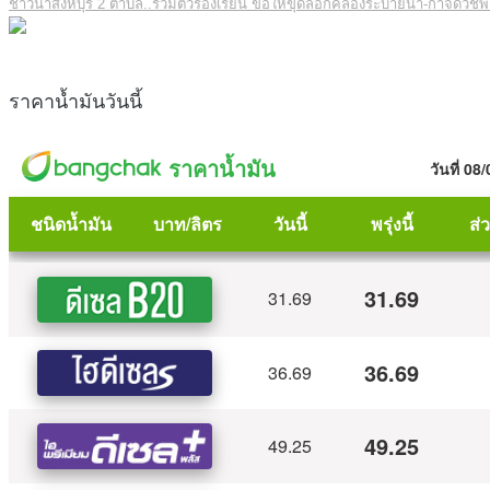
ชาวนาสิงห์บุรี 2 ตำบล..รวมตัวร้องเรียน ขอให้ขุดลอกคลองระบายน้ำ-กำจัดวัช
ราคาน้ำมันวันนี้