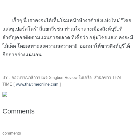
เร็วๆ นี้ เราคงจะได้เห็นโฉมหน้าห้างฯค้าส่งแห่งใหม่ “ไชย
แสงซูเปอร์สโตร์” สี่แยกวีรชน ทำเลใจกลางเมืองสิงห์บุรี..ที่
สำคัญคอยติดตามแผนการตลาด ที่เชื่อว่า กลุ่มไชยแสงฯคงจะมี
ไม้เด็ด โดยเฉพาะสงครามลดราคา!!! ออกมาให้ชาวสิงห์บุรีได้
ฮือฮาอย่างแน่นอน..
BY : กองบรรณาธิการ เพจ Singburi Review ในเครือ สำนักข่าว THAI
TIME [
www.thaitimeonline.com
]
Comments
comments