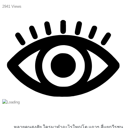
2941 Views
หลายคนสงสัย ใครมาทำอะไรใหญ่โต แถวๆ สี่แยกวีรชน