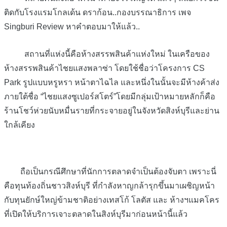
ติดกับโรงแรมโกลเด้น ดราก้อน..กองบรรณาธิการ เพจ
Singburi Review หาคำตอบมาให้แล้ว..
สถานที่แห่งนี้คือห้างสรรพสินค้าแห่งใหม่ ในเครือของ
ห้างสรรพสินค้าไชยแสงพลาซ่า โดยใช้ชื่อว่าโครงการ CS
Park รูปแบบหรูหรา หน้าตาไฉไล และหนึ่งในนั้นจะมีห้างค้าส่ง
ภายใต้ชื่อ “ไชยแสงซูเปอร์สโตร์”โดยมีกลุ่มเป้าหมายหลักก็คือ
ร้านโชว์ห่วยนับหมื่นรายที่กระจายอยู่ในจังหวัดสิงห์บุรีและย่าน
ใกล้เคียง
ถือเป็นกรณีศึกษาที่นักการตลาดจำเป็นต้องจับตา เพราะนี่
คือทุนท้องถิ่นชาวสิงห์บุรี ที่กำลังหาญกล้ารุกขึ้นมาเผชิญหน้า
กับทุนยักษ์ใหญ่ข้ามชาติอย่างเทสโก้ โลตัส และ ห้างฯแมคโคร
ที่เปิดให้บริการเจาะตลาดในสิงห์บุรีมาก่อนหน้านี้แล้ว