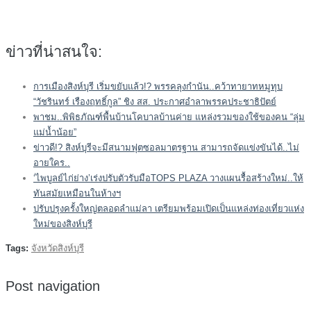
ข่าวที่น่าสนใจ:
การเมืองสิงห์บุรี เริ่มขยับแล้ว!? พรรคลุงกำนัน..คว้าทายาทหมูทุบ
“วัชรินทร์ เรืองฤทธิ์กูล” ชิง สส. ประกาศอำลาพรรคประชาธิปัตย์
พาชม..พิพิธภัณฑ์พื้นบ้านโคบาลบ้านค่าย แหล่งรวมของใช้ของคน “ลุ่ม
แม่น้ำน้อย”
ข่าวดี!? สิงห์บุรีจะมีสนามฟุตซอลมาตรฐาน สามารถจัดแข่งขันได้..ไม่
อายใคร..
‘ไพบูลย์ไก่ย่าง’เร่งปรับตัวรับมือTOPS PLAZA วางแผนรื้อสร้างใหม่..ให้
ทันสมัยเหมือนในห้างฯ
ปรับปรุงครั้งใหญ่ตลอดลำแม่ลา เตรียมพร้อมเปิดเป็นแหล่งท่องเที่ยวแห่ง
ใหม่ของสิงห์บุรี
Tags:
จังหวัดสิงห์บุรี
Post navigation