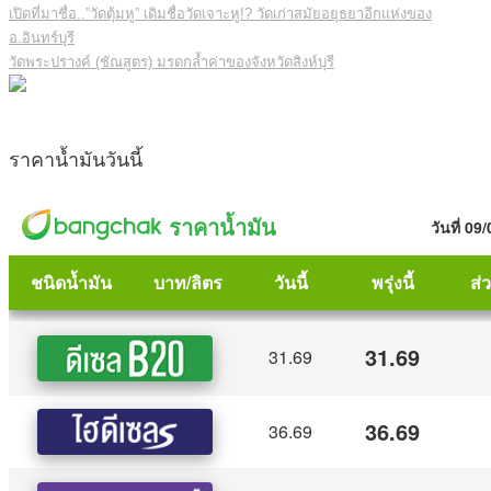
เปิดที่มาชื่อ..”วัดตุ้มหู” เดิมชื่อวัดเจาะหู!? วัดเก่าสมัยอยุธยาอีกแห่งของ
อ.อินทร์บุรี
วัดพระปรางค์ (ชัณสูตร) มรดกล้ำค่าของจังหวัดสิงห์บุรี
ราคาน้ำมันวันนี้