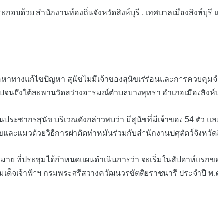
กอบด้วย สำนักงานท้องถิ่นจังหวัดสิงห์บุรี , เทศบาลเมืองสิงห์บุร
ื่อหาทางแก้ไขปัญหา สุนัขไม่มีเจ้าของสุนัขเร่ร่อนและการควบคุ
rt ไปจนถึงใต้สะพานวัดสว่างอารมณ์ตำบลบางพุทรา อำเภอเมืองสิงห์บุ
ุนัข บริเวณดังกล่าวพบว่า มีสุนัขที่มีเจ้าของ 54 ตัว และไม่มี
มวด้วยวิธีการผ่าตัดทำหมันร่วมกับสำนักงานปศุสัตว์จังหวัดสิงห
มาย ที่ประชุมได้กำหนดแผนดำเนินการว่า จะเริ่มในสัปดาห์แรก
ด็จเจ้าฟ้าฯ กรมพระศรีสวางควัฒนวรขัตติยราชนารี ประจำปี พ.