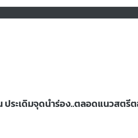
ร่อน ประเดิมจุดนำร่อง..ตลอดแนวสตรี