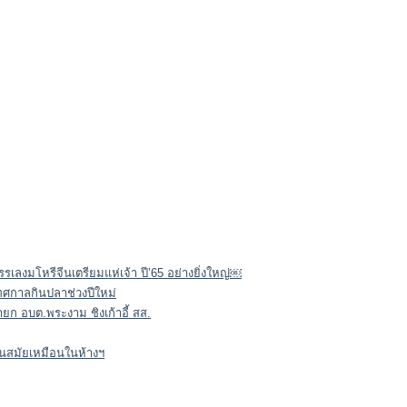
รรเลงมโหรีจีนเตรียมแห่เจ้า ปี’65 อย่างยิ่งใหญ่￼
นเทศกาลกินปลาช่วงปีใหม่
นายก อบต.พระงาม ชิงเก้าอี้ สส.
ทันสมัยเหมือนในห้างฯ