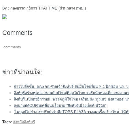
By : กองบรรณาธิการ THAI TIME (ส่วนกลาง กทม.)
Comments
comments
ข่าวที่น่าสนใจ:
ก้าวไปอีกขั้น..คณะกก.ศาลเจ้าสิงห์บุรี จับมือโรงเรียน ท.1 ฝึกซ้อม นร. บ
สิงห์บุรีสร้างหุ่นปลาช่อนยักษ์ใหญ่ที่สุดในไทย รอรับนักท่องเที่ยวชมงา
สิงห์บุรี..เปิดตัวอีกราย!!! พรรคภูมิใจไทย เตรียมส่ง “ภูวเดช มังสาทอง” 
ลงนาม(MOU)ขับเคลื่อนนโยบาย “สิงห์บุรีเมืองเด็กดี มีวินัย”
‘ไพบูลย์ไก่ย่าง’เร่งปรับตัวรับมือTOPS PLAZA วางแผนรื้อสร้างใหม่..ให้
Tags:
จังหวัดสิงห์บุรี