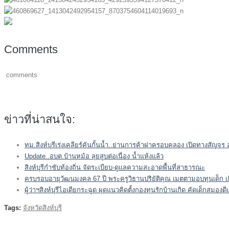
Comments
comments
ข่าวที่น่าสนใจ:
ทม.สิงห์บุรีเร่งเคลียร์คันกั้นน้ำ..ย่านการค้าฝาครอบคลอง เปิดทางสัญ
Update..อบต.บ้านหม้อ ลุยสูบต่อเนื่อง น้ำแห้งแล้ว
สิงห์บุรีกำชับท้องถิ่น จัดระเบียบ-ดูแลความสะอาดพื้นที่สาธารณะ
ครบรอบอายุวัฒนมงคล 67 ปี พระครูวิธานปริยัติคุณ เมตตามอบทุนเด็ก เ
ผู้ว่าฯสิงห์บุรีไอเดียกระฉูด ผุดแนวคิดตั้งกองทุนรักบ้านเกิด คัดเด็กสม
Tags:
จังหวัดสิงห์บุรี