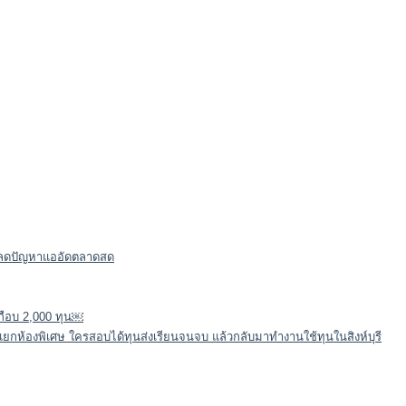
จร ลดปัญหาแออัดตลาดสด
กือบ 2,000 ทุน￼
องดีแยกห้องพิเศษ ใครสอบได้ทุนส่งเรียนจนจบ แล้วกลับมาทำงานใช้ทุนในสิงห์บุรี