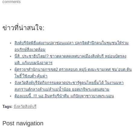
comments
ข่าวที่น่าสนใจ:
สิงห์บุรีจัดพิธีแต่งงานปลาช่อนแม่ลา ปลุกจิตสำนึกคนในชุมชนให้ร่วม
อนุรักษ์สิ่งแวดล้อม
นี่สิ..ประชาธิปไตย!? ชาวตลาดสดเทศบาลเมืองสิงห์บุรี หย่อนบัตรลง
มติ..แก้แบบผนังอาคาร
ผู้ตรวจฯสำนักนายกฯเขต2 ตรวจสอบถ.หมู่5 ดงมะขามเทศ ชม’อบต.ต้น
โพธิ์’ใช้งบต่ำ-คุ้มค่า
จังหวัดสิงห์บุรีจัดกิจกรรมตลาดประชารัฐคนไทยยิ้มได้ ในงานมหา
สงกรานต์กลางลำแม่ลำแม่น้ำน้อย ยอดเกจิพระแดนสยาม
ต้องแบบนี้..!!! นอ.อินทร์บุรีนำทีม แก้ปัญหาชาวบางพระนอน
Tags:
จังหวัดสิงห์บุรี
Post navigation