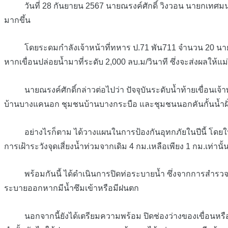
วันที่ 28 กันยายน 2567 นายณรงค์ศักดิ์ วิงวอน นายกเทศมนตรีเมื
มากขึ้น
โดยระดมกำลังเจ้าหน้าที่ทหาร ป.71 พัน711 จำนวน 20 นาย พร
หากเขื่อนปล่อยน้ำมาที่ระดับ 2,000 ลบ.ม/วินาที ซึ่งจะส่งผลให้แม
นายณรงค์ศักดิ์กล่าวต่อไปว่า ปัจจุบันระดับน้ำท้ายเขื่อนเจ้าพระยาอ
บ้านบางแคนอก ชุมชนบ้านบางกระบือ และชุมชนนอกคันกั้นน้ำฝั่งตะว
อย่างไรก็ตาม ได้วางแผนในการป้องกันอุทกภัยในปีนี้ โดยให้บร
การเฝ้าระวังจุดเสี่ยงน้ำท่วมจากเดิม 4 กม.เหลือเพียง 1 กม.เท่าน
พร้อมกันนี้ ได้ดำเนินการปิดท่อระบายน้ำ ซึ่งจากการสำรวจพบว่า
ระบายออกหากมีน้ำซึมเข้าหรือมีฝนตก
นอกจากนี้ยังได้เตรียมความพร้อม ปิดช่องว่างของเขื่อนหรือร