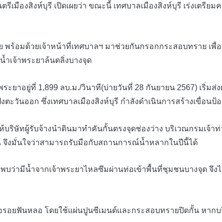
องสิงห์บุรี เปิดเผยว่า ขณะนี้ เทศบาลเมืองสิงห์บุรี เร่งเตรียมค
้อมด้วยเจ้าหน้าที่เทศบาลฯ มาช่วยกันกรอกกระสอบทราย เพื่อนำ
่น้ำเจ้าพระยาล้นตลิ่งบางจุด
ยู่ที่ 1,899 ลบ.ม./วินาที(บ่ายวันที่ 28 กันยายน 2567) เริ่มส่งผลก
ันออก ซึ่งเทศบาลเมืองสิงห์บุรี กำลังดำเนินการสร้างเขื่อนป้องกั
ิษัทผู้รับจ้างนำดินมาทำคันกั้นตรงจุดช่องว่าง บริเวณกรมเจ้า
ั้น จึงมั่นใจว่าสามารถรับมือกับสถานการณ์น้ำหลากในปีนี้ได้
มีน้ำจากเจ้าพระยาไหลซึมผ่านท่อเข้าพื้นที่ชุมชนบางจุด จึงได้ส่
อยฟันหลอ โดยใช้แผ่นปูนซีเมนต์และกระสอบทรายปิดกั้น หากบริเ