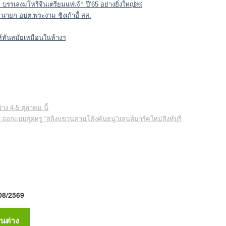
. บรรเลงมโหรีจีนเตรียมแห่เจ้า ปี’65 อย่างยิ่งใหญ่￼
” นายก อบต.พระงาม ชิงเก้าอี้ สส.
ให้ทันสมัยเหมือนในห้างฯ
าง 4-5 ตุลาคม นี้
8 ออกแบบสุดหรู “สลิงแขวนคานโค้งคันธนู”แลนด์มาร์คใหม่สิงห์บุรี