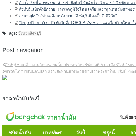
ก้าวไปอีกขั้น..คณะกก.ศาลเจ้าสิงห์บุรี จับมือโรงเรียน ท.1 ฝึกซ้อม นร
สิงห์บุรี..เปิดตัวอีกราย!!! พรรคภูมิใจไทย เตรียมส่ง “ภูวเดช มังสาทอง
ลงนาม(MOU)ขับเคลื่อนนโยบาย “สิงห์บุรีเมืองเด็กดี มีวินัย”
‘ไพบูลย์ไก่ย่าง’เร่งปรับตัวรับมือTOPS PLAZA วางแผนรื้อสร้างใหม่..
Tags:
จังหวัดสิงห์บุรี
Post navigation
สิงห์บุรีชวนเที่ยวงาน”ตามรอยเสด็จ ประพาสต้น รัชกาลที่ 5 ณ เมืองสิงห์ ” ระหว่
ข่าวดี ได้งบฯแน่นอนแล้ว สร้างสะพานบางระจันข้ามเจ้าพระยาใหม่ เริ่มปี 256
ราคาน้ำมันวันนี้